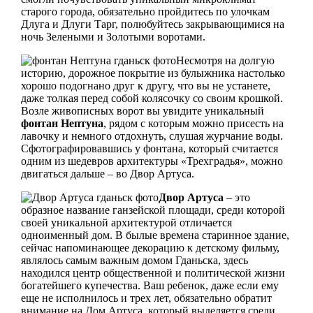
старого города, обязательно пройдитесь по улочкам
Длуга и Длуги Тарг, полюбуйтесь закрывающимися на
ночь Зелеными и Золотыми воротами.
Несмотря на долгую
историю, дорожное покрытие из булыжника настолько
хорошо подогнано друг к другу, что вы не устанете,
даже толкая перед собой колясочку со своим крошкой.
Возле живописных ворот вы увидите уникальный
фонтан Нептуна
, рядом с которым можно присесть на
лавочку и немного отдохнуть, слушая журчание воды.
Сфотографировавшись у фонтана, который считается
одним из шедевров архитектуры «Трехградья», можно
двигаться дальше – во Двор Артуса.
Двор Артуса
– это
образное название ганзейской площади, среди которой
своей уникальной архитектурой отличается
одноименный дом. В былые времена старинное здание,
сейчас напоминающее декорацию к детскому фильму,
являлось самым важным домом Гданьска, здесь
находился центр общественной и политической жизни
богатейшего купечества. Ваш ребенок, даже если ему
еще не исполнилось и трех лет, обязательно обратит
внимание на Дом Артуса, который выделяется среди