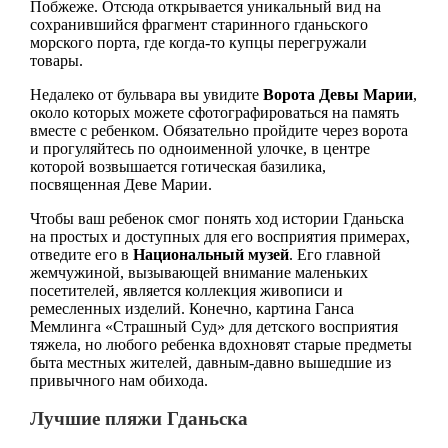
Побжеже. Отсюда открывается уникальный вид на
сохранившийся фрагмент старинного гданьского
морского порта, где когда-то купцы перегружали
товары.
Недалеко от бульвара вы увидите
Ворота Девы Марии
,
около которых можете сфотографироваться на память
вместе с ребенком. Обязательно пройдите через ворота
и прогуляйтесь по одноименной улочке, в центре
которой возвышается готическая базилика,
посвященная Деве Марии.
Чтобы ваш ребенок смог понять ход истории Гданьска
на простых и доступных для его восприятия примерах,
отведите его в
Национальный музей
. Его главной
жемчужиной, вызывающей внимание маленьких
посетителей, является коллекция живописи и
ремесленных изделий. Конечно, картина Ганса
Мемлинга «Страшный Суд» для детского восприятия
тяжела, но любого ребенка вдохновят старые предметы
быта местных жителей, давным-давно вышедшие из
привычного нам обихода.
Лучшие пляжи Гданьска