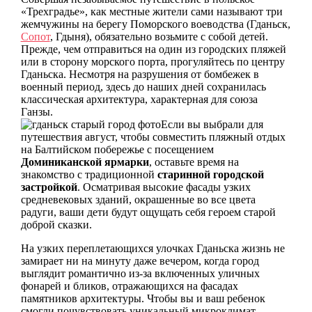
«Трехградье», как местные жители сами называют три
жемчужины на берегу Поморского воеводства (Гданьск,
Сопот
, Гдыня), обязательно возьмите с собой детей.
Прежде, чем отправиться на один из городских пляжей
или в сторону морского порта, прогуляйтесь по центру
Гданьска. Несмотря на разрушения от бомбежек в
военный период, здесь до наших дней сохранилась
классическая архитектура, характерная для союза
Ганзы.
Если вы выбрали для
путешествия август, чтобы совместить пляжный отдых
на Балтийском побережье с посещением
Доминиканской ярмарки
, оставьте время на
знакомство с традиционной
старинной городской
застройкой
. Осматривая высокие фасады узких
средневековых зданий, окрашенные во все цвета
радуги, ваши дети будут ощущать себя героем старой
доброй сказки.
На узких переплетающихся улочках Гданьска жизнь не
замирает ни на минуту даже вечером, когда город
выглядит романтично из-за включенных уличных
фонарей и бликов, отражающихся на фасадах
памятников архитектуры. Чтобы вы и ваш ребенок
смогли почувствовать уникальный микроклимат