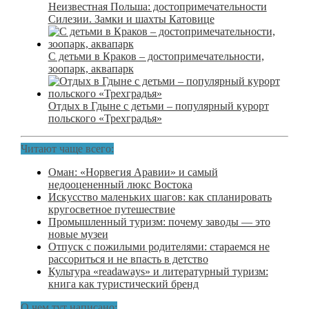
Неизвестная Польша: достопримечательности
Силезии. Замки и шахты Катовице
С детьми в Краков – достопримечательности,
зоопарк, аквапарк
Отдых в Гдыне с детьми – популярный курорт
польского «Трехградья»
Читают чаще всего:
Оман: «Норвегия Аравии» и самый
недооцененный люкс Востока
Искусство маленьких шагов: как спланировать
кругосветное путешествие
Промышленный туризм: почему заводы — это
новые музеи
Отпуск с пожилыми родителями: стараемся не
рассориться и не впасть в детство
Культура «readaways» и литературный туризм:
книга как туристический бренд
О чем тут написано: