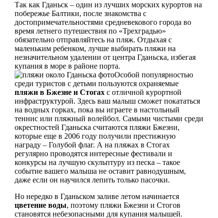
Так как Гданьск – один из лучших морских курортов на
побережье Балтики, после знакомства с
достопримечательностями средневекового города во
время летнего путешествия по «Трехградью»
обязательно отправляйтесь на пляж. Отдыхая с
маленьким ребенком, лучше выбирать пляжи на
незначительном удалении от центра Гданьска, избегая
купания в море в районе порта.
Особой популярностью
среди туристов с детьми пользуются охраняемые
пляжи в Бжезне и Стогах
с отличной курортной
инфраструктурой. Здесь ваш малыш сможет покататься
на водных горках, пока вы играете в настольный
теннис или пляжный волейбол. Самыми чистыми среди
окрестностей Гданьска считаются пляжи Бжезни,
которые еще в 2006 году получили престижную
награду – Голубой флаг. А на пляжах в Стогах
регулярно проводятся интересные фестивали и
конкурсы на лучшую скульптуру из песка – такое
событие вашего малыша не оставит равнодушным,
даже если он научился лепить только пасочки.
Но нередко в Гданьском заливе летом начинается
цветение воды
, поэтому пляжи Бжезни и Стогов
становятся небезопасными для купания малышей.