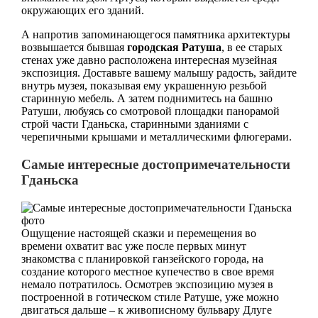
окружающих его зданий.
А напротив запоминающегося памятника архитектуры
возвышается бывшая
городская Ратуша
, в ее старых
стенах уже давно расположена интересная музейная
экспозиция. Доставьте вашему малышу радость, зайдите
внутрь музея, показывая ему украшенную резьбой
старинную мебель. А затем поднимитесь на башню
Ратуши, любуясь со смотровой площадки панорамой
строй части Гданьска, старинными зданиями с
черепичными крышами и металлическими флюгерами.
Самые интересные достопримечательности
Гданьска
Ощущение настоящей сказки и перемещения во
времени охватит вас уже после первых минут
знакомства с планировкой ганзейского города, на
создание которого местное купечество в свое время
немало потратилось. Осмотрев экспозицию музея в
построенной в готическом стиле Ратуше, уже можно
двигаться дальше – к живописному бульвару Длуге