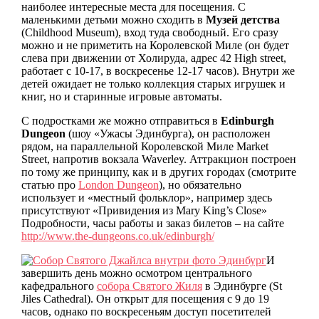
наиболее интересные места для посещения. С
маленькими детьми можно сходить в
Музей детства
(Childhood Museum), вход туда свободный. Его сразу
можно и не приметить на Королевской Миле (он будет
слева при движении от Холируда, адрес 42 High street,
работает с 10-17, в воскресенье 12-17 часов). Внутри же
детей ожидает не только коллекция старых игрушек и
книг, но и старинные игровые автоматы.
С подростками же можно отправиться в
Edinburgh
Dungeon
(шоу «Ужасы Эдинбурга), он расположен
рядом, на параллельной Королевской Миле Market
Street, напротив вокзала Waverley. Аттракцион построен
по тому же принципу, как и в других городах (смотрите
статью про
London Dungeon
), но обязательно
использует и «местный фольклор», например здесь
присутствуют «Привидения из Mary King’s Close»
Подробности, часы работы и заказ билетов – на сайте
http://www.the-dungeons.co.uk/edinburgh/
И
завершить день можно осмотром центрального
кафедрального
собора Святого Жиля
в Эдинбурге (St
Jiles Cathedral). Он открыт для посещения с 9 до 19
часов, однако по воскресеньям доступ посетителей