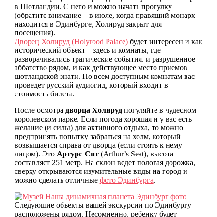
в Шотландии. С него и можно начать прогулку
(обратите внимание – в июле, когда правящий монарх
находится в Эдинбурге, Холируд закрыт для
посещения).
Дворец Холируд (Holyrood Palace)
будет интересен и как
исторический объект – здесь и комнаты, где
разворачивались трагические события, и разрушенное
аббатство рядом, и как действующее место приемов
шотландской знати. По всем доступным комнатам вас
проведет русский аудиогид, который входит в
стоимость билета.
После осмотра
дворца Холируд
погуляйте в чудесном
королевском парке. Если погода хорошая и у вас есть
желание (и силы) для активного отдыха, то можно
предпринять попытку забраться на холм, который
возвышается справа от дворца (если стоять к нему
лицом). Это
Артурс-Сит
(Arthur’s Seat), высота
составляет 251 метр. На склон ведет пологая дорожка,
сверху открываются изумительные виды на город и
можно сделать отличные
фото Эдинбурга
.
Следующие объекты вашей экскурсии по Эдинбургу
расположены рядом. Несомненно, ребенку будет