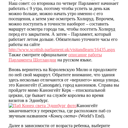
Наш совет: со вторника по четверг Парламент начинает
работать с 9 утра, поэтому чтобы успеть за день как
можно больше, можно начать утро именно с его
посещения, а затем уже осмотреть Холируд. Впрочем,
можно поступить в точности наоборот – составить
маршрут осмотра города так, чтобы посетить Холируд
перед его закрытием. А затем – Парламент, который
работает летом дольше. Обязательно уточните часы его
работы на сайте
http://www.scottish.parliament.uk/visitandlearn/16435.aspx
Также смотрите официальное
описание работы
Парламента Шотландии
на русском языке.
Вновь вернитесь на Королевскую Милю и продолжите
по ней свой маршрут. Обратите внимание, что здания
здесь несколько отличаются от «верхнего» конца улицы,
это Канонгейт (Canongate), город каноников. Справа вы
пройдете мимо Канонгейт Керк – епископальной
церкви, где бывает на службе королева во время
визитов в Эдинбург.
Канонгейт
заканчивается у перекрестка, где расположен паб со
звучным названием «
Конец света
» (World’s End).
Далее в зависимости от возраста ребенка, выберите