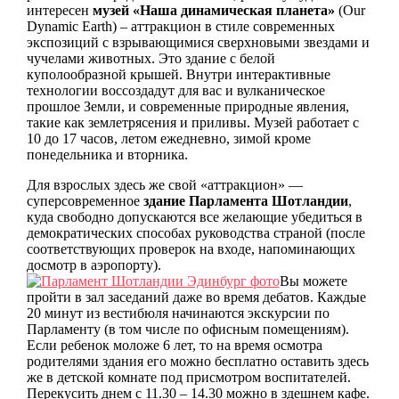
интересен
музей «Наша динамическая планета»
(Our
Dynamic Earth) – аттракцион в стиле современных
экспозиций с взрывающимися сверхновыми звездами и
чучелами животных. Это здание с белой
куполообразной крышей. Внутри интерактивные
технологии воссоздадут для вас и вулканическое
прошлое Земли, и современные природные явления,
такие как землетрясения и приливы. Музей работает с
10 до 17 часов, летом ежедневно, зимой кроме
понедельника и вторника.
Для взрослых здесь же свой «аттракцион» —
суперсовременное
здание Парламента Шотландии
,
куда свободно допускаются все желающие убедиться в
демократических способах руководства страной (после
соответствующих проверок на входе, напоминающих
досмотр в аэропорту).
Вы можете
пройти в зал заседаний даже во время дебатов. Каждые
20 минут из вестибюля начинаются экскурсии по
Парламенту (в том числе по офисным помещениям).
Если ребенок моложе 6 лет, то на время осмотра
родителями здания его можно бесплатно оставить здесь
же в детской комнате под присмотром воспитателей.
Перекусить днем с 11.30 – 14.30 можно в здешнем кафе.