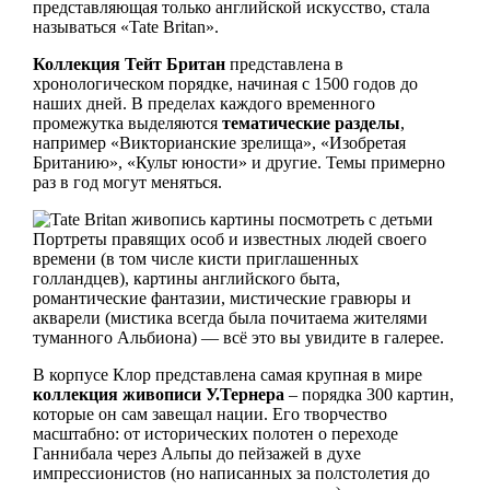
представляющая только английской искусство, стала
называться «Tate Britan».
Коллекция Тейт Британ
представлена в
хронологическом порядке, начиная с 1500 годов до
наших дней. В пределах каждого временного
промежутка выделяются
тематические разделы
,
например «Викторианские зрелища», «Изобретая
Британию», «Культ юности» и другие. Темы примерно
раз в год могут меняться.
Портреты правящих особ и известных людей своего
времени (в том числе кисти приглашенных
голландцев), картины английского быта,
романтические фантазии, мистические гравюры и
акварели (мистика всегда была почитаема жителями
туманного Альбиона) — всё это вы увидите в галерее.
В корпусе Клор представлена самая крупная в мире
коллекция живописи У.Тернера
– порядка 300 картин,
которые он сам завещал нации. Его творчество
масштабно: от исторических полотен о переходе
Ганнибала через Альпы до пейзажей в духе
импрессионистов (но написанных за полстолетия до