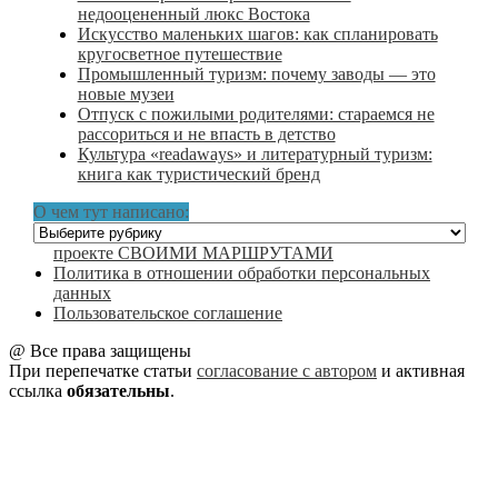
недооцененный люкс Востока
Искусство маленьких шагов: как спланировать
кругосветное путешествие
Промышленный туризм: почему заводы — это
новые музеи
Отпуск с пожилыми родителями: стараемся не
рассориться и не впасть в детство
Культура «readaways» и литературный туризм:
книга как туристический бренд
О чем тут написано:
О
чем
проекте СВОИМИ МАРШРУТАМИ
тут
Политика в отношении обработки персональных
написано:
данных
Пользовательское соглашение
@ Все права защищены
При перепечатке статьи
согласование с автором
и активная
ссылка
обязательны
.