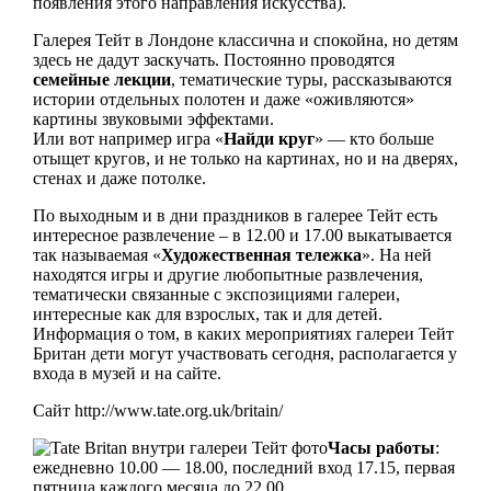
появления этого направления искусства).
Галерея Тейт в Лондоне классична и спокойна, но детям
здесь не дадут заскучать. Постоянно проводятся
семейные лекции
, тематические туры, рассказываются
истории отдельных полотен и даже «оживляются»
картины звуковыми эффектами.
Или вот например игра «
Найди круг
» — кто больше
отыщет кругов, и не только на картинах, но и на дверях,
стенах и даже потолке.
По выходным и в дни праздников в галерее Тейт есть
интересное развлечение – в 12.00 и 17.00 выкатывается
так называемая «
Художественная тележка
». На ней
находятся игры и другие любопытные развлечения,
тематически связанные с экспозициями галереи,
интересные как для взрослых, так и для детей.
Информация о том, в каких мероприятиях галереи Тейт
Британ дети могут участвовать сегодня, располагается у
входа в музей и на сайте.
Сайт http://www.tate.org.uk/britain/
Часы работы
:
ежедневно 10.00 — 18.00, последний вход 17.15, первая
пятница каждого месяца до 22.00