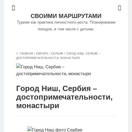
СВОИМИ МАРШРУТАМИ
Туризм как практика личностного роста. Планирование
поездок, в том числе с детьми.
Философия
ГЛАВНАЯ
/
ЕВРОПА
/
СЕРБИЯ
/
ГОРОД НИШ, СЕРБИЯ –
путешествий
ДОСТОПРИМЕЧАТЕЛЬНОСТИ, МОНАСТЫРИ
Куда
поехать
Город Ниш, Сербия –
достопримечательности,
Путешествуем
монастыри
самостоятельно
Особенности