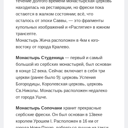
течение долгого времени монастырская церковь
находилась на реставрации, но фрески пока
остаются в жалком состоянии; всё, что
осталось от эпохи Саввы, — это фрагменты
купольных изображений и «Распятие» в южном
трансепте.
Монастырь Жича расположен в 4км к юго-
востоку от города Кралево.
Монастырь Студеница
— первый и самый
большой из сербских монастырей, был основан
в конце 12 века. Сейчас включает в себя три
церкви (ранее было 9): церковь Успения
Богородицы, Королевская церковь, церковь
Св.Николы. Монастырь расположен недалеко
от города Ушче.
Монастырь Сопочани
хранит прекрасные
сербские фрески. Он был основан в 13веке
королем Урошем I. Расположен в 16 км от
города Нови-Пазар, добраться лучше на такси.