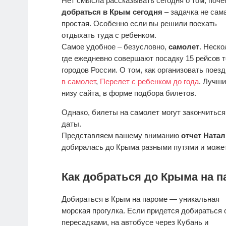
Нет смысла рассказывать сегодня о том, поче
добраться в Крым сегодня
– задачка не сам
простая. Особенно если вы решили поехать
отдыхать туда с ребенком.
Самое удобное – безусловно,
самолет
. Неско
где ежедневно совершают посадку 15 рейсов т
городов России. О том, как организовать поез
в самолет
,
Перелет с ребенком до года
. Лучш
низу сайта, в форме подбора билетов.
Однако, билеты на самолет могут закончитьс
даты.
Представляем вашему вниманию
отчет Ната
добиралась до Крыма разными путями и может 
Как добраться до Крыма на п
Добираться в Крым на пароме — уникальная
морская прогулка. Если придется добираться 
пересадками, на автобусе через Кубань и