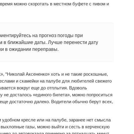
о время можно скоротать в местном буфете с пивом и
риентируйтесь на прогноз погоды при
м в ближайшие даты. Лучше перенести дату
тки в ожидании переправы.
, “Николай Аксененко» хоть и не такие роскошные,
реслами и скамейки на палубе для любителей свежего
ывается вокруг еще до отплытия. Вдоволь
у не досталось «единого билета», можно попроситься
я еще достаточно далеко. Водители обычно берут всех,
 удобном кресле или на палубе, заранее нет смысла
ь выхлопные газы, можно выйти и сесть в керченскую
шево до автовокзала примерно за пятнадцать минут.