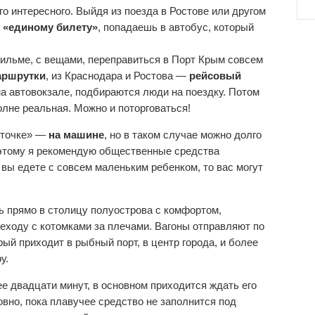
го интересного. Выйдя из поезда в Ростове или другом
о «единому билету»
, попадаешь в автобус, который
фильме, с вещами, переправиться в Порт Крым совсем
аршрутки
, из Краснодара и Ростова —
рейсовый
на автовокзале, подбираются люди на поездку. Потом
олне реальная. Можно и поторговаться!
сточке» —
на машине
, но в таком случае можно долго
оэтому я рекомендую общественные средства
вы едете с совсем маленьким ребенком, то вас могут
ть прямо в столицу полуострова с комфортом,
еходу с котомками за плечами. Вагоны отправляют по
ый приходит в рыбный порт, в центр города, и более
у.
е двадцати минут, в основном приходится ждать его
овно, пока плавучее средство не заполнится под