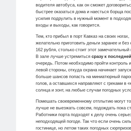
водителя автобуса, как он сможет договорит
быстрее оказаться дома и наесться борща пос
усилия подрулить в нужный момент в подходящ
входы и выходы, как говорится.
Тем, кто прибыл в порт Кавказ на своих ногах,
желательно приготовить деньги заранее и без 
162 рубля, столько стоит этот замечательный 
В зале лучше устремиться
сразу к последней
очередь. Потом необходимо пройти контроль и
левой стороны, откуда охрана начинает запуск
больше шансов попасть на миниатюрный паро
голов, а оставшихся направляют с греками в 
солнца и зонт, на любые случаи погодных усл
Помешать своевременному отплытию могут то
лучше не выезжать совсем, подождать пока ст
Работники порта подходят к делу очень серьез
неподходящей погоде. Так что если очень сил
гостинице, но летом таких погодных сюрпризо