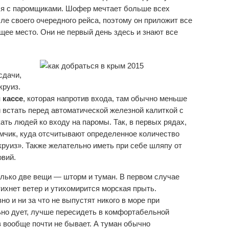
ься с паромщиками. Шофер мечтает больше всех
ле своего очередного рейса, поэтому он приложит все
ее место. Они не первый день здесь и знают все
сдачи,
круиз.
 кассе
, которая напротив входа, там обычно меньше
 встать перед автоматической железной калиткой с
ать людей ко входу на паромы. Так, в первых рядах,
мчик, куда отсчитывают определенное количество
«круиз». Также желательно иметь при себе шляпу от
овий.
лько две вещи — шторм и туман. В первом случае
ихнет ветер и утихомирится морская прыть.
но и ни за что не выпустят никого в море при
ьно дует, лучше пересидеть в комфортабельной
в вообще почти не бывает. А туман обычно