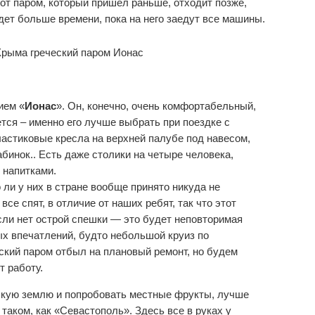
 тот паром, который пришел раньше, отходит позже,
дет больше времени, пока на него заедут все машины.
ием «
Ионас
». Он, конечно, очень комфортабельный,
ется – именно его лучше выбрать при поездке с
астиковые кресла на верхней палубе под навесом,
инок.. Есть даже столики на четыре человека,
 напитками.
о ли у них в стране вообще принято никуда не
е спят, в отличие от наших ребят, так что этот
сли нет острой спешки — это будет неповторимая
ых впечатлений, будто небольшой круиз по
ский паром отбыл на плановый ремонт, но будем
т работу.
нскую землю и попробовать местные фрукты, лучше
таком, как «Севастополь». Здесь все в руках у