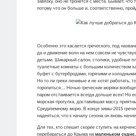
завязку, оно не тронется с места. Бывает, что
потому что он больше и, соответственно, прой
Особенно это касается греческого, под назван
да и движение волн на нем совсем не чувству
детьми. Шикарный салон, столики, удобные пл
туалетные комнаты с большим количеством каб
буфет с бутербродами, горячими и холодными
Но то ли греки ленивые и не хотят работать, т
торопиться… Ночью греческие моряки вообще вс
паром отстаивается всегда дольше всех! Но е
морская прогулка, доставившая массу приятн
Средиземному морю. В конце зимы-2015 грече
надеяться, что к началу сезона он вновь начне
Для тех, кто спешит скорее ступить на керче
перебираться до Крыма на
маленьком судне,