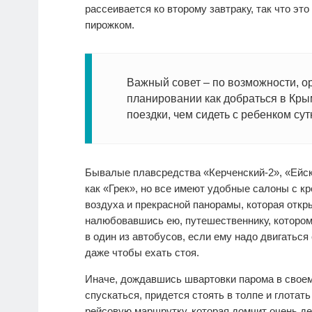
рассеивается ко второму завтраку, так что эт
пирожком.
Важный совет – по возможности, о
планировании как добраться в Кры
поездки, чем сидеть с ребенком су
Бывалые плавсредства «Керченский-2», «Ейск»
как «Грек», но все имеют удобные салоны с к
воздуха и прекрасной панорамы, которая откр
налюбовавшись ею, путешественнику, котором
в один из автобусов, если ему надо двигатьс
даже чтобы ехать стоя.
Иначе, дождавшись швартовки парома в своем
спускаться, придется стоять в толпе и глотат
рейсовую маршрутку, которая домчит очень де