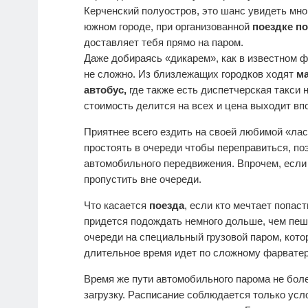
Керченский полуостров, это шанс увидеть мно
южном городе, при организованной
поездке п
доставляет тебя прямо на паром.
Даже добираясь «дикарем», как в известном 
не сложно. Из близлежащих городков ходят
м
автобус,
где также есть диспетчерская такси 
стоимость делится на всех и цена выходит вп
Приятнее всего ездить на своей любимой «ла
простоять в очереди чтобы переправиться, п
автомобильного передвижения. Впрочем, если 
пропустить вне очереди.
Что касается
поезда
, если кто мечтает попас
придется подождать немного дольше, чем пеш
очереди на специальный грузовой паром, котор
длительное время идет по сложному фарватер
Время же пути автомобильного парома не боле
загрузку. Расписание соблюдается только усл