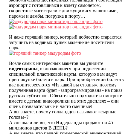
аэропорт с готовящимся к взлету самолетом,
скоростные магистрали с движущимися машинками,
паромы и дамбы, погрузка в порту…
И даже горящий танкер, который доблестно стараются
затушить из водяных пушек маленькие посетители
парка.
Возле самых интересных макетов вы увидите
видеоэкраны
, включающиеся при поднесении
специальной пластиковой карты, которую вам дадут
при покупке билета в парк. При приобретении билета у
вас поинтересуются «Из какой вы страны», поэтому
полученная карта будет «запрограммирована» на показ
русских субтитров. Обязательно подходите и смотрите
вместе с детьми видеоролики на этих дисплеях – они
очень познавательные и часто смешные!
А вы знаете, почему голландцев называют «сырные
головы»?
А слышали ли вы, что Нидерланды продают по 45
миллионов цветов В ДЕНЬ?
А вы знаете, что первой коммерческой авиакомпанией