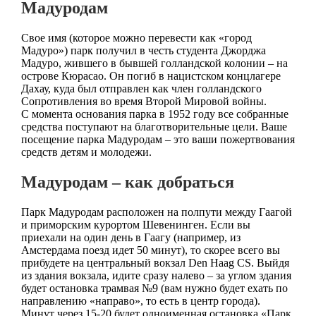
Мадуродам
Свое имя (которое можно перевести как «город
Мадуро») парк получил в честь студента Джорджа
Мадуро, жившего в бывшей голландской колонии – на
острове Кюрасао. Он погиб в нацистском концлагере
Дахау, куда был отправлен как член голландского
Сопротивления во время Второй Мировой войны.
С момента основания парка в 1952 году все собранные
средства поступают на благотворительные цели. Ваше
посещение парка Мадуродам – это ваши пожертвования
средств детям и молодежи.
Мадуродам – как добраться
Парк Мадуродам расположен на полпути между Гаагой
и приморским курортом Шевенинген. Если вы
приехали на один день в Гаагу (например, из
Амстердама поезд идет 50 минут), то скорее всего вы
прибудете на центральный вокзал Den Haag CS. Выйдя
из здания вокзала, идите сразу налево – за углом здания
будет остановка трамвая №9 (вам нужно будет ехать по
направлению «направо», то есть в центр города).
Минут через 15-20 будет одноименная остановка «Парк