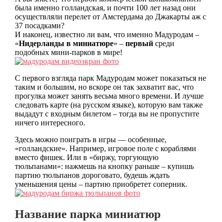
была именно голландская, и почти 100 лет назад они
осуществляли перелет от Амстердама до Джакарты аж с
37 посадками?
И наконец, известно ли вам, что именно Мадуродам –
«
Нидерланды в миниатюре
» –
первый
среди
подобных мини-парков в мире!
С первого взгляда парк Мадуродам может показаться не
таким и большим, но вскоре он так захватит вас, что
прогулка может занять весьма много времени. И лучше
следовать карте (на русском языке), которую вам также
выдадут с входным билетом – тогда вы не пропустите
ничего интересного.
Здесь можно поиграть в игры — особенные,
«голландские». Например, игровое поле с кораблями
вместо фишек. Или в «биржу, торгующую
тюльпанами»: нажмешь на кнопку раньше – купишь
партию тюльпанов дороговато, будешь ждать
уменьшения цены – партию приобретет соперник.
Название парка миниатюр