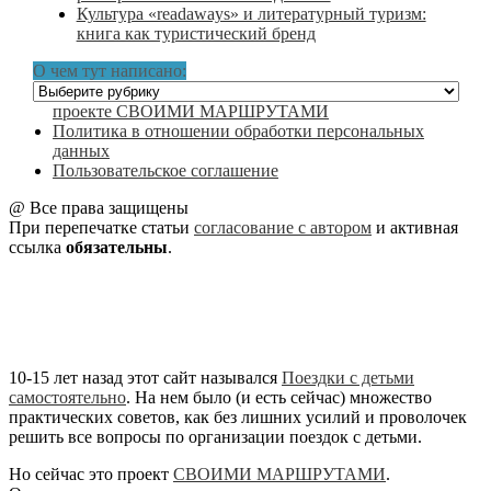
Культура «readaways» и литературный туризм:
книга как туристический бренд
О чем тут написано:
О
чем
проекте СВОИМИ МАРШРУТАМИ
тут
Политика в отношении обработки персональных
написано:
данных
Пользовательское соглашение
@ Все права защищены
При перепечатке статьи
согласование с автором
и активная
ссылка
обязательны
.
10-15 лет назад этот сайт назывался
Поездки с детьми
самостоятельно
. На нем было (и есть сейчас) множество
практических советов, как без лишних усилий и проволочек
решить все вопросы по организации поездок с детьми.
Но сейчас это проект
СВОИМИ МАРШРУТАМИ
.