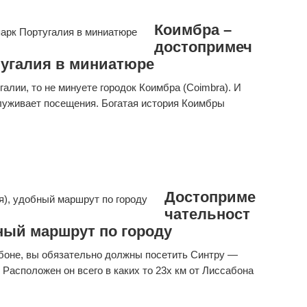
Коимбра –
достопримеч
тугалия в миниатюре
алии, то не минуете городок Коимбра (Coimbra). И
аслуживает посещения. Богатая история Коимбры
Достоприме
чательност
ный маршрут по городу
боне, вы обязательно должны посетить Синтру —
Расположен он всего в каких то 23х км от Лиссабона