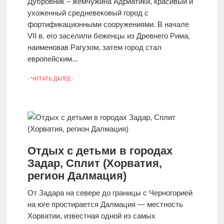
Дубровник – жемчужина Адриатики, красивый и
отдыха с
ухоженный средневековый город с
детьми
фортификационными сооружениями. В начале
VII в. его заселили беженцы из Древнего Рима,
наименовав Рагузом, затем город стал
Европа
европейским...
- ЧИТАТЬ ДАЛЕЕ -
Отдых с детьми в городах
Задар, Сплит (Хорватия,
регион Далмация)
От Задара на севере до границы с Черногорией
на юге простирается Далмация — местность
Хорватии, известная одной из самых