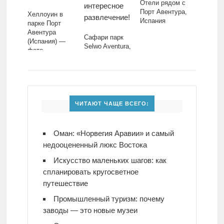
Отели рядом с
Порт Авентура,
Хеллоуин в
Испания
парке Порт
Авентура
Сафари парк
(Испания) —
Selwo Aventura,
фото
Испания –
самое
интересное
развлечение!
ЧИТАЮТ ЧАЩЕ ВСЕГО:
Оман: «Норвегия Аравии» и самый
недооцененный люкс Востока
Искусство маленьких шагов: как
спланировать кругосветное
путешествие
Промышленный туризм: почему
заводы — это новые музеи