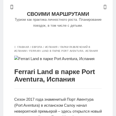
СВОИМИ МАРШРУТАМИ
Туризм как практика личностного роста. Планирование
поездок, в том числе с детьми.
Философия
ГЛАВНАЯ
/
ЕВРОПА
/
ИСПАНИЯ
/
ПАРКИ РАЗВЛЕЧЕНИЙ В
путешествий
ИСПАНИИ
/
FERRARI LAND В ПАРКЕ PORT AVENTURA, ИСПАНИЯ
Куда
Ferrari Land в парке Port
поехать
Aventura, Испания
Путешествуем
самостоятельно
Сезон 2017 года знаменитый Порт Авентура
(Port Aventura) в испанском Салоу начал
невероятной премьерой – здесь открылся новый
Особенности