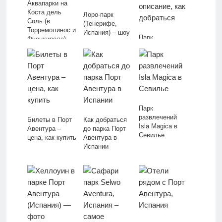
Аквапарки на
Коста дель
Лоро-парк
Соль (в
(Тенерифе,
Торремолинос и
Испания) – шоу
Парк
Фуенхирола)
попугаев,
аттракционов
дельфинов и
Warner Brothers,
касаток
Мадрид – фото,
описание, как
добраться
Парк
развлечений
Билеты в Порт
Как добраться
Isla Magica в
Авентура –
до парка Порт
Севилье
цена, как купить
Авентура в
Испании