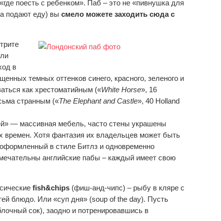
«где поесть с ребенком». Паб – это не «пивнушка для
ка подают еду) вы
смело можете заходить сюда с
трите
или
ход в
щенных темных оттенков синего, красного, зеленого и
заться как хрестоматийным («
White Horse
», 16
есьма странным («
The Elephant and Castle
», 40 Holland
ей» — массивная мебель, часто стены украшены
 времен. Хотя фантазия их владельцев может быть
, оформленный в стиле Битлз и одновременно
мечательны английские пабы – каждый имеет свою
ссические
fish&chips
(фиш-анд-чипс) – рыбу в кляре с
й блюдо. Или «суп дня» (soup of the day). Пусть
(яблочный сок), заодно и потренировавшись в