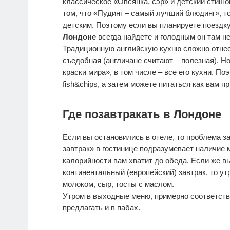
классическое «Овсянка, сэр» и детский стишо
том, что «Пудинг – самый лучший блюдинг», т
детским. Поэтому если вы планируете поездку
Лондоне
всегда найдете и голодным он там не
Традиционную английскую кухню сложно отнес
съедобная (англичане считают – полезная). Н
краски мира», в том числе – все его кухни. 
fish&chips, а затем можете питаться как вам п
Где позавтракать в Лондоне
Если вы остановились в отеле, то проблема за
завтрак» в гостинице подразумевает наличие м
калорийности вам хватит до обеда. Если же в
континентальный (европейский) завтрак, то у
молоком, сыр, тосты с маслом.
Утром в выходные меню, примерно соответств
предлагать и в пабах.