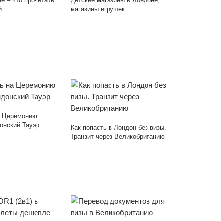
е – что прочитать
Детские магазины в Лондоне,
й
магазины игрушек
а Церемонию
онский Тауэр
Как попасть в Лондон без визы.
Транзит через Великобританию