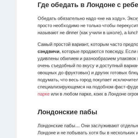
Где обедать в Лондоне с реб
Обедать обязательно надо «не на ходу». Экск
просто необходимо не только чтобы перекусить
называют не dinner (как учили в школе), а lunch
Самый простой вариант, которым часто предп
сэндвичи
, которые продаются повсюду. Если 
удивлены обилием и разнообразием упаковок 
очень съедобный по вкусу и доступный вариан
овощных до фруктовых) и других готовых блюд
подумать, что весь город покупает исключите
специализирующемся на подобном фаст-фуде, 
парке
или в любом парке, коих в Лондоне огро
Лондонские пабы
Лондонские пабы… Они заслуживают отдельной
Лондоне и не побывать хотя бы в нескольких 