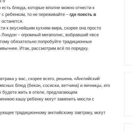
к о
о есть блюда, которые вполне можно отнести к
 с ребенком, то не переживайте –
где поесть в
 останется.
ти к вкуснейшим кухням мира, скорее она просто
о Лондон – огромный мегаполис, вобравший «все
Поэтому обязательно попробуйте традиционные
ривычнее. Итак, рассмотрим всё по порядку.
втрака у вас, скорее всего, решена. «Английский
ясных блюд (бекон, сосиски, ветчина) и яичницы, его
ы будете жить в отеле, предлагающем
треннюю кашу ребенку могут заменить мюсли с
ующее традиционному английскому завтраку, могут