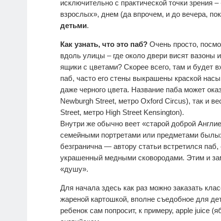
исключительно с практической точки зрения – 
взрослых», днем (да впрочем, и до вечера, по
детьми
.
Как узнать, что это паб?
Очень просто, посмо
вдоль улицы – где около двери висят вазоны 
ящики с цветами? Скорее всего, там и будет в
паб, часто его стены выкрашены краской насы
даже черного цвета. Название паба может ока
Newburgh Street, метро Oxford Circus), так и в
Street, метро High Street Kensington).
Внутри же обычно веет «старой доброй Англи
семейными портретами или предметами былых
безгранична — автору статьи встретился паб
украшенный медными сковородами. Этим и за
«душу».
Для начала здесь как раз можно заказать кла
жареной картошкой, вполне съедобное для дете
ребенок сам попросит, к примеру, apple juice 