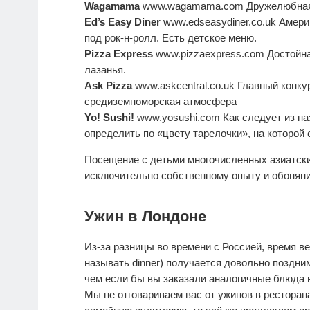
Wagamama
www.wagamama.com Дружелюбная с
Ed’s Easy Diner
www.edseasydiner.co.uk Амери
под рок-н-ролл. Есть детское меню.
Pizza Express
www.pizzaexpress.com Достойна
лазанья.
Ask Pizza
www.askcentral.co.uk Главный конк
средиземноморская атмосфера
Yo! Sushi!
www.yosushi.com Как следует из на
определить по «цвету тарелочки», на которой 
Посещение с детьми многочисленных азиатски
исключительно собственному опыту и обонян
Ужин в Лондоне
Из-за разницы во времени с Россией, время в
называть dinner) получается довольно поздним
чем если бы вы заказали аналогичные блюда 
Мы не отговариваем вас от ужинов в ресторана