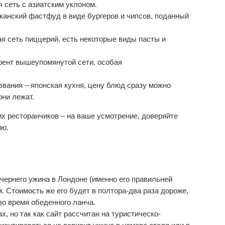
еть с азиатским уклоном.
канский фастфуд в виде бургеров и чипсов, поданный
я сеть пиццерий, есть некоторые виды пасты и
урент вышеупомянутой сети, особая
звания – японская кухня, цену блюд сразу можно
они лежат.
х ресторанчиков – на ваше усмотрение, доверяйте
ию.
ечернего ужина в Лондоне (именно его правильней
. Стоимость же его будет в полтора-два раза дороже,
во время обеденного ланча.
х, но так как сайт рассчитан на туристическо-