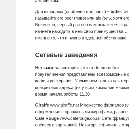
английском.
Для взрослых (особенно для папы) –
bitter
. Э
называйте его beer (пиво) или ale (эль, хотя его 
Возможно, первый раз оно вам покажется стр
начнете находить в нем свои преимущества… Ну 
именно то, что и нужно в здешней обстановке.
Сетевые заведения
Нет смысла повторять, что в Лондоне без
преувеличения представлены всевозможные 
кафе и ресторанов. Упоминаем только некотор
конкретные адреса (их у всех компаний множе
время начала работы 11.30
Giraffe
www.giraffe.net Множество филиалов (ут
оформление с оранжевыми жирафами, разное 
Cafe Rouge
www.caferouge.co.uk Сеть француз
сосисек с картошкой. Некоторые филиалы откр