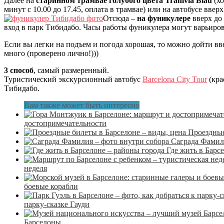
Далее на
старинном трамвае голубого цвета Tramvia Blau
(хо
минут с 10.00 до 17.45, оплата в трамвае) или на автобусе ввер
Отсюда –
на фуникулере
вверх до
вход в парк Тибидабо. Часы работы фуникулера могут варьиров
Если вы легки на подъем и погода хорошая, то можно дойти вв
много (проверено лично!)))
3 способ
, самый размеренный.
Туристический экскурсионный автобус
Barcelona City Tour
(кра
Тибидабо.
Вам также может быть интересно
достопримечательности
Проездные
Саграда Фамил
Где жить в Барс
неделя
боевые корабли
парку-сказке Гауди
Барселоны