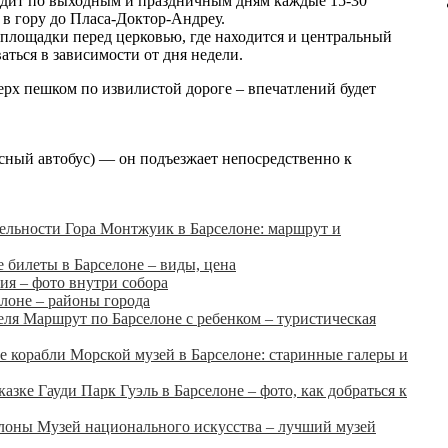
дит по выходным и праздничным дням каждые 15-30
х в гору до Пласа-Доктор-Андреу.
 площадки перед церковью, где находится и центральный
аться в зависимости от дня недели.
ерх пешком по извилистой дороге – впечатлений будет
сный автобус) — он подъезжает непосредственно к
Гора Монтжуик в Барселоне: маршрут и
 билеты в Барселоне – виды, цена
ия – фото внутри собора
елоне – районы города
Маршрут по Барселоне с ребенком – туристическая
Морской музей в Барселоне: старинные галеры и
Парк Гуэль в Барселоне – фото, как добраться к
Музей национального искусства – лучший музей