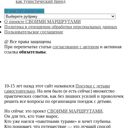
как туристический бренд
О чем тут написано:
О
чем
О проекте СВОИМИ МАРШРУТАМИ
тут
Политика в отношении обработки персональных данных
написано:
Пользовательское соглашение
@ Все права защищены
При перепечатке статьи
согласование с автором
и активная
ссылка
обязательны
.
10-15 лет назад этот сайт назывался
Поездки с детьми
самостоятельно
. На нем было (и есть сейчас) множество
практических советов, как без лишних усилий и проволочек
решить все вопросы по организации поездок с детьми.
Но сейчас это проект
СВОИМИ МАРШРУТАМИ
.
Он для тех, кто тоже вырос.
Кто уже наелся «пакетными турами» и хочет глубины.
Кто понимает, что путешествие — это лучший способ