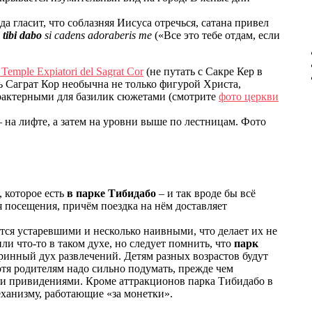
да гласит, что соблазняя Иисуса отречься, сатана привел
a
tibi dabo
si cadens adoraberis me
(«Все это тебе отдам, если
emple Expiatori del Sagrat Cor
(не путать с Сакре Кер в
ь Саграт Кор необычна не только фигурой Христа,
арактерными для базилик сюжетами (смотрите
фото церкви
 на лифте, а затем на уровни выше по лестницам. Фото
, которое есть
в парке Тибидабо
– и так вроде бы всё
я посещения, причём поездка на нём доставляет
ся устаревшими и несколько наивными, что делает их не
и что-то в таком духе, но следует помнить, что
парк
аринный дух развлечений. Детям разных возрастов будут
тя родителям надо сильно подумать, прежде чем
ми привидениями. Кроме аттракционов парка Тибидабо в
ханизму, работающие «за монетки».