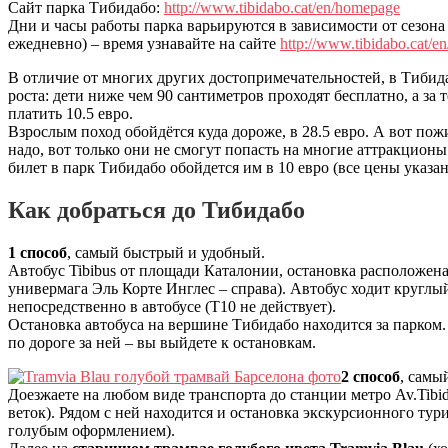
Сайт парка Тибидабо:
http://www.tibidabo.cat/en/homepage
Дни и часы работы парка варьируются в зависимости от сезона
ежедневно) – время узнавайте на сайте
http://www.tibidabo.cat/en
В отличие от многих других достопримечательностей, в Тиби
роста: дети ниже чем 90 сантиметров проходят бесплатно, а за т
платить 10.5 евро.
Взрослым поход обойдётся куда дороже, в 28.5 евро. А вот п
надо, вот только они не смогут попасть на многие аттракцион
билет в парк Тибидабо обойдется им в 10 евро (все цены указа
Как добраться до Тибидабо
1 способ
, самый быстрый и удобный.
Автобус Tibibus от площади Каталонии, остановка расположена
универмага Эль Корте Инглес – справа). Автобус ходит круглы
непосредственно в автобусе (Т10 не действует).
Остановка автобуса на вершине Тибидабо находится за парком. 
по дороге за ней – вы выйдете к остановкам.
2 способ
, самы
Доезжаете на любом виде транспорта до станции метро Av.Tibid
веток). Рядом с ней находится и остановка экскурсионного тур
голубым оформлением).