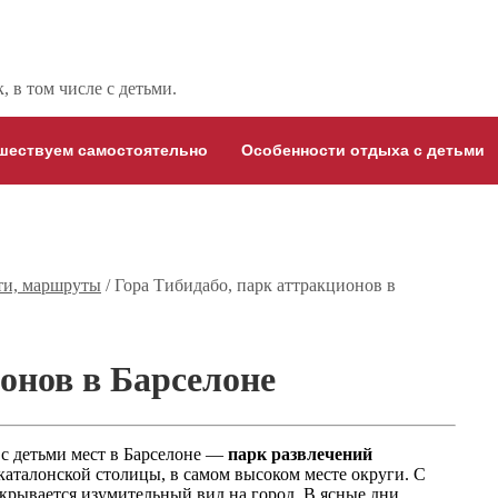
 в том числе с детьми.
шествуем самостоятельно
Особенности отдыха с детьми
ти, маршруты
/
Гора Тибидабо, парк аттракционов в
онов в Барселоне
 с детьми мест в Барселоне —
парк развлечений
каталонской столицы, в самом высоком месте округи. С
крывается изумительный вид на город. В ясные дни