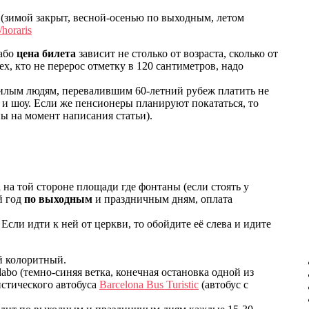
 (зимой закрыт, весной-осенью по выходным, летом
/horaris
дабо
цена билета
зависит не столько от возраста, сколько от
ех, кто не перерос отметку в 120 сантиметров, надо
ожилым людям, перевалившим 60-летний рубеж платить не
ы и шоу. Если же пенсионеры планируют покататься, то
ны на момент написания статьи).
 на той стороне площади где фонтаны (если стоять у
й год
по выходным
и праздничным дням, оплата
Если идти к ней от церкви, то обойдите её слева и идите
й колоритный.
abo (темно-синяя ветка, конечная остановка одной из
истического автобуса
Barcelona Bus Turistic
(автобус с