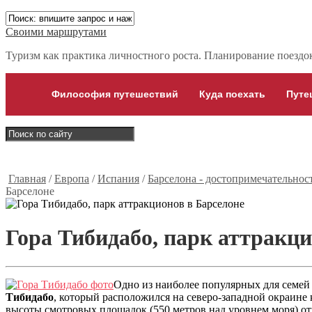
Своими маршрутами
Туризм как практика личностного роста. Планирование поездок,
Философия путешествий
Куда поехать
Путе
Главная
/
Европа
/
Испания
/
Барселона - достопримечательнос
Барселоне
Гора Тибидабо, парк аттракци
Одно из наиболее популярных для семей
Тибидабо
, который расположился на северо-западной окраине 
высоты смотровых площадок (550 метров над уровнем моря) от