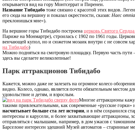
открывается вид на гору Монтсеррат и Пиренеи.
Название Тибидабо
тоже связано с красотой этих видов. Леген
его сюда на вершину и показал окрестности, сказав:
Наес omni
преклонишься мне»).
На вершине горы Тибидабо построена
церковь Святого Сердца T
Париже на Монмартре), строилась с 1902 по 1961 годы. Церков
венчающей купол, но и сюжетом мозаик внутри с не совсем х
на Тибидабо
)
Можно подняться на смотровую площадку. Первую часть пути –
здесь вы сделаете великолепные!
Парк аттракционов Тибидабо
Кажется, можно даже не залезать на огромное колесо обозрения
видно. Колесо, однако, является почти обязательным местом дл
удовольствие и детям, и взрослым.
Многие аттракционы кажут
такими привлекательными, как современные «русские горки» ил
насчитывает больше ста лет истории
, и в нём сохранился ст
интересны и карусели, и более захватывающие аттракционы, хо
отправляться с малышами, например, в дом ужасов с тамошни
Барселоне интересен здешний Музей автоматов – старинные ме