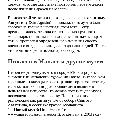
храмов, которые христиане построили первым делом
после изгнания арабов из Малаги.
В число этой четверки церковь, посвященная
святому
Августину
(San Agustin) не попала, потому что была
сооружена только в шестнадцатом веке. Тогда
предполагалось, что она станет частью крупного
монастыря, но планы так и остались планами, а храм
хоть и претерпел определенные изменения своего
внешнего вида, спокойно дожил до наших дней. Теперь
это памятник религиозной архитектуры.
Пикассо в Малаге и другие музеи
Нельзя не упомянуть, что в городе Малага родился
знаменитый испанский художник Пабло Пикассо, чем
коренные андалузцы также страшно гордятся, поэтому
если вы или ваши подрастающие дети являетесь
ценителями искусства, то можно посетить два музея,
посвященный его творчеству. Первый из них
расположен как раз за углом от собора Святого
Августина, в особняке графов Буэнависта.
1 –
Новый музей Пикассо
(сайт
www.museopicassomalaga.org), открытый в 2003 году.