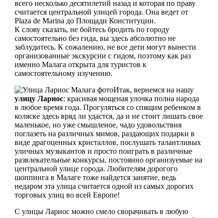
всего несколько десятилетий назад и которая по праву
считается центральной улицей города. Она ведет от
Plaza de Marina до Площади Конституции.
К слову сказать, не бойтесь бродить по городу
самостоятельно без гида, вы здесь абсолютно не
заблудитесь. К сожалению, не все дети могут вынести
организованные экскурсии с гидом, поэтому как раз
именно Малага открыта для туристов к
самостоятельному изучению.
Итак, вернемся на нашу
улицу Лариос
: красивая мощеная улочка полна народа
в любое время года. Прогуляться со спящим ребенком в
коляске здесь вряд ли удастся, да и не стоит лишать свое
маленькое, но уже смышленое, чадо удовольствия
поглазеть на различных мимов, раздающих подарки в
виде драгоценных кристаллов, послушать талантливых
уличных музыкантов и просто поиграть в различные
развлекательные конкурсы, постоянно организуемые на
центральной улице города. Любителям дорогого
шоппинга в Малаге тоже найдется занятие, ведь
недаром эта улица считается одной из самых дорогих
торговых улиц во всей Европе!
С улицы Лариос можно смело сворачивать в любую