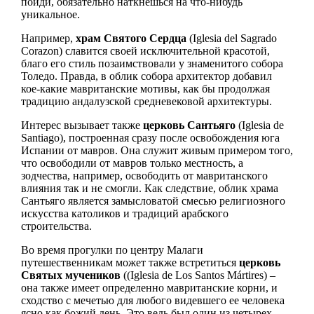
пойди, обязательно наткнешься на что-нибудь
уникальное.
Например,
храм Святого Сердца
(Iglesia del Sagrado
Corazon) славится своей исключительной красотой,
благо его стиль позаимствовали у знаменитого собора
Толедо. Правда, в облик собора архитектор добавил
кое-какие мавританские мотивы, как бы продолжая
традицию андалузской средневековой архитектуры.
Интерес вызывает также
церковь Сантьяго
(Iglesia de
Santiago), построенная сразу после освобождения юга
Испании от мавров. Она служит живым примером того,
что освободили от мавров только местность, а
зодчества, например, освободить от мавританского
влияния так и не смогли. Как следствие, облик храма
Сантьяго является замысловатой смесью религиозного
искусства католиков и традиций арабского
строительства.
Во время прогулки по центру Малаги
путешественникам может также встретиться
церковь
Святых мучеников
((Iglesia de Los Santos Mártires) –
она также имеет определенно мавританские корни, и
сходство с мечетью для любого видевшего ее человека
ясно как божий день. Это ведь был один из четырех