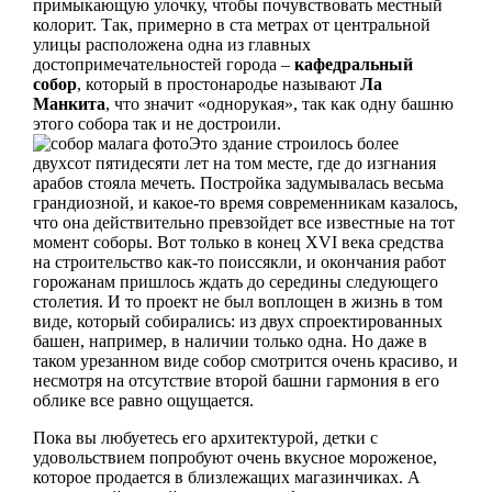
примыкающую улочку, чтобы почувствовать местный
колорит. Так, примерно в ста метрах от центральной
улицы расположена одна из главных
достопримечательностей города –
кафедральный
собор
, который в простонародье называют
Ла
Манкита
, что значит «однорукая», так как одну башню
этого собора так и не достроили.
Это здание строилось более
двухсот пятидесяти лет на том месте, где до изгнания
арабов стояла мечеть. Постройка задумывалась весьма
грандиозной, и какое-то время современникам казалось,
что она действительно превзойдет все известные на тот
момент соборы. Вот только в конец XVI века средства
на строительство как-то поиссякли, и окончания работ
горожанам пришлось ждать до середины следующего
столетия. И то проект не был воплощен в жизнь в том
виде, который собирались: из двух спроектированных
башен, например, в наличии только одна. Но даже в
таком урезанном виде собор смотрится очень красиво, и
несмотря на отсутствие второй башни гармония в его
облике все равно ощущается.
Пока вы любуетесь его архитектурой, детки с
удовольствием попробуют очень вкусное мороженое,
которое продается в близлежащих магазинчиках. А