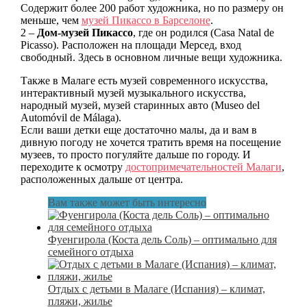
Содержит более 200 работ художника, но по размеру он
меньше, чем
музей Пикассо в Барселоне
.
2 –
Дом-музей Пикассо
, где он родился (Casa Natal de
Picasso). Расположен на площади Мерсед, вход
свободный. Здесь в основном личные вещи художника.
Также в Малаге есть музей современного искусства,
интерактивный музей музыкального искусства,
народный музей, музей старинных авто (Museo del
Automóvil de Málaga).
Если ваши детки еще достаточно малы, да и вам в
дивную погоду не хочется тратить время на посещение
музеев, то просто погуляйте дальше по городу. И
переходите к осмотру
достопримечательностей Малаги
,
расположенных дальше от центра.
Вам также может быть интересно
Фуенгирола (Коста дель Соль) – оптимально для
семейного отдыха
Отдых с детьми в Малаге (Испания) – климат,
пляжи, жилье