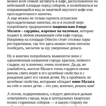
можно всей семьей заглянуть в кафе, расположенное на
небольшой площади перед собором, и полюбоваться на
открывающийся вид за чашечкой вкусного кофе или
прохладительного напитка.
А еще можно не только оценить испанские
прохладительные напитки, но и в полной мере
попробовать традиционное
национально блюдо
Малаги – сардины, жареные на палочках
, которые
подают в любом уважающем себя кафе города,
Например на площади Обиспо стоят столики пары
ресторанчиков, так что здесь можно очень неплохо
пообедать, заплатив за еду умеренные деньги.
Ну и конечно попробовать знаменитое вино с
одноименным названием города: красное, немного
сладкое, ну и конечно, очень полезное. Да-да, не
улыбайтесь, жители Малаги очень гордятся своим
вином, свято верят в его целебные свойства и с
рождения дают его своим детям. Ну а пробовать ли
целебные свойства, которыми обладает
вино Малага
на себе и своих детях – это уже, конечно, решать вам!
А потом, подкрепившись, следует двигаться дальше
осматривать города, ведь в центральных кварталах
полно старинных соборов — в какую сторону ни