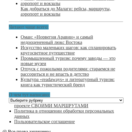
Как добраться до Малаги: рейсы, маршруты,
аэропорт и вокзалы
Читают чаще всего:
Оман: «Норвегия Аравии» и самый
недооцененный люкс Востока
Искусство маленьких шагов: как спланировать
кругосветное путешествие
Промышленный туризм: почему заводы — это
новые музеи
Отпуск с пожилыми родителями: стараемся не
рассориться и не впасть в детство
Культура «readaways» и литературный туризм:
книга как туристический бренд
О чем тут написано:
О
чем
проекте СВОИМИ МАРШРУТАМИ
тут
Политика в отношении обработки персональных
написано:
данных
Пользовательское соглашение
@ Все права защищены