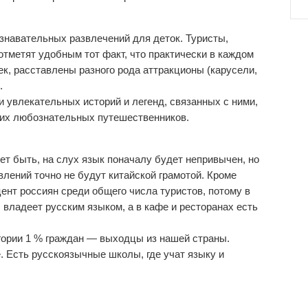
знавательных развлечений для деток. Туристы,
отметят удобным тот факт, что практически в каждом
к, расставлены разного рода аттракционы (карусели,
.
и увлекательных историй и легенд, связанных с ними,
ких любознательных путешественников.
т быть, на слух язык поначалу будет непривычен, но
влений точно не будут китайской грамотой. Кроме
ент россиян среди общего числа туристов, потому в
ладеет русским языком, а в кафе и ресторанах есть
огории 1 % граждан — выходцы из нашей страны.
. Есть русскоязычные школы, где учат языку и