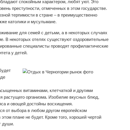
обладают спокойным характером, любят уют. Это
овень преступности, отмеченных в этом государстве.
озной терпимости в стране – в преимущественно
кже католики и мусульмане.
живание для семей с детьми, а в некоторых случаях
ие. В некоторых отелях существуют оздоровительные
цированные специалисты проводят профилактические
тета у детей.
будет
иде
насыщенных витаминами, клетчаткой и другими
я растущего организма. Изобилие вкусных блюд,
яса и овощей достойны восхищения.
тся от выбора в любом другом европейском
в этом плане не будет. Кроме того, хорошей чертой
т души.