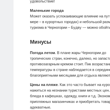
удовольствие!
Маленькие города
Может оказать успокаивающие влияние на пут
мере – в курортных городах) и небольшой раз
туризма в Черногории – Будву — можно обойт
Минусы
Погода летом
. В плане жары Черногории до
тропических стран, конечно, далеко, но запаст
противозагарным кремом стоит. Пик возрастан
температуры в стране наблюдается в середине
благоприятными месяцами для отдыха являютс
Цены на пляже
. Как это часто бывает на ку
нажиться на незнании туристами местных цен.
блюда в кафешках, одежду, книги и т.д. Экон
припляжных магазинчиках и приобретать товар
адекватные.