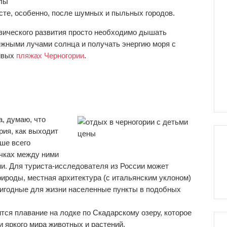
илы
есте, особенно, после шумных и пыльных городов.
изического развития просто необходимо дышать
ежными лучами солнца и получать энергию моря с
сивых
пляжах Черногории
.
, думаю, что
рия, как выходит
ьше всего
очках между ними
и. Для туриста-исследователя из России может
ироды, местная архитектура (с итальянским уклоном)
ригодные для жизни населенные пункты в подобных
ится плавание на лодке по Скадарскому озеру, которое
и яркого мира животных и растений.