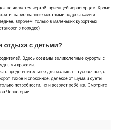
док не является чертой, присущей черногорцам. Кроме
ффити, нарисованные местными подростками и
еднее, впрочем, только в маленьких курортных
становки в порядке)
 отдыха с детьми?
 родителей. Здесь созданы великолепные курорты с
рудными крохами.
есто предпочтительнее для малыша – тусовочное, с
орот, тихое и спокойное, далёкое от шума и суеты.
только потребности, но и возраст ребёнка. Смотрите
тов Черногории.