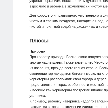
укрепить организм, восстановить духовные с
взрослого и ребёнка в экологически чистом м
Для хорошего и правильного умственного и ф
чистым и свежим воздухом, находиться под н
чистой и приятной водой на ухоженных и кра
Плюсы
Природа
Про красоту природы Балканского полуострова
многие наслышаны. Также замечу, что Черного
из названия, прежде всего горная страна. Бол
скопление гор находится ближе к морю, на кл
черногорцы расположили свои города и деревн
представлять интерес особенности местной пр
и вообще как черногорцы построили вполне п
условиях.
К примеру, ребенку наверняка надолго запомн
находится в горах в окружении удивительного 