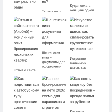
Куда поехать
женщине одной
Экскурсии по
в России, чтобы
достопримечате
Куда поехать на
вернуться
льностям:
машине с
счастливой
покупать или
собакой: список
ехать
dog-friendly
самостоятельно
отелей, где вам
?
реально рады
Шенгенская
виза –
Искусство
документы для
маленьких
оформления
шагов: как
Отзыв о сайте
спланировать
airbnb.ru
кругосветное
(Аирбнб) – мой
путешествие
личный опыт
бронирования
нескольких
квартир
Как снять