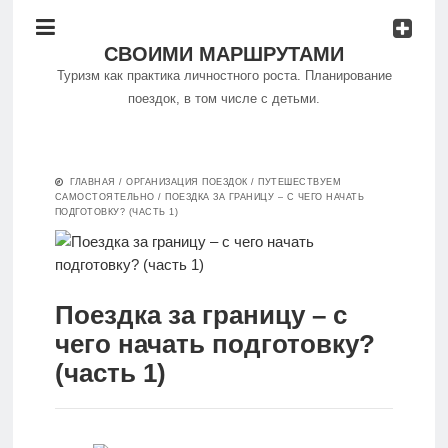
СВОИМИ МАРШРУТАМИ
Туризм как практика личностного роста. Планирование
поездок, в том числе с детьми.
Философия
ГЛАВНАЯ
/
ОРГАНИЗАЦИЯ ПОЕЗДОК
/
ПУТЕШЕСТВУЕМ
путешествий
САМОСТОЯТЕЛЬНО
/
ПОЕЗДКА ЗА ГРАНИЦУ – С ЧЕГО НАЧАТЬ
ПОДГОТОВКУ? (ЧАСТЬ 1)
Куда
поехать
Поездка за границу – с
чего начать подготовку?
Путешествуем
(часть 1)
самостоятельно
Особенности