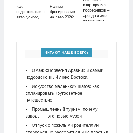
квартиру без
Как
Раннее
посредников –
подготовиться к
бронирование
аренда жилья
автобусному
на лето 2026:
за рубежом
туру –
схема для
практические
параноиков и
советы
стратегов
ЧИТАЮТ ЧАЩЕ ВСЕГО:
Оман: «Норвегия Аравии» и самый
недооцененный люкс Востока
Искусство маленьких шагов: как
спланировать кругосветное
путешествие
Промышленный туризм: почему
заводы — это новые музеи
Отпуск с пожилыми родителями:
стараемся не рассориться и не впасть в