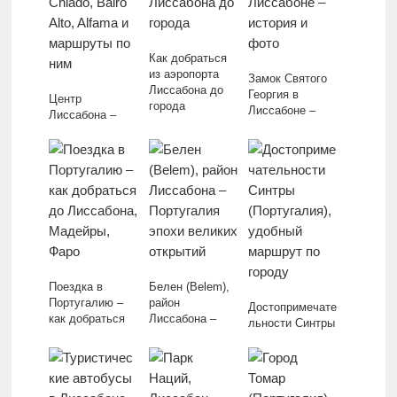
Как добраться
из аэропорта
Замок Святого
Лиссабона до
Георгия в
Центр
города
Лиссабоне –
Лиссабона –
история и фото
районы Baixa,
Chiado, Bairo
Alto, Alfama и
маршруты по
ним
Поездка в
Белен (Belem),
Португалию –
район
Достопримечате
как добраться
Лиссабона –
льности Синтры
до Лиссабона,
Португалия
(Португалия),
Мадейры, Фаро
эпохи великих
удобный
открытий
маршрут по
городу