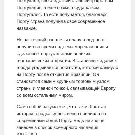
Портукале, впоследствии ставшей графством
Портукалия, а еще позже государством
Португалия. То есть получается, благодаря
Порту страна получила свое современное
название.
Но настоящий расцвет и славу город-порт
получил во время подъема мореплавания и
сделанных португальцами великих
географических открытий. В старинных зданиях
города угадывается богатство, которое хлынуло
на Порту после открытия Бразилии. Он
становится самым крупным торговым узлом
страны и главной точкой, связывающей Европу
со всем остальным миром.
Само собой разумеется, что такая богатая
история городка существенно повлияла на
современный облик Порту. Ведь не зря он
занесен в список всемирного наследия
ЮНЕСКО.