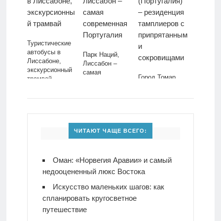
Туристические
автобусы в
Парк Наций,
Лиссабоне,
Лиссабон –
экскурсионный
самая
Город Томар
трамвай
современная
(Португалия) –
Португалия
резиденция
тамплиеров с
припрятанными
сокровищами
ЧИТАЮТ ЧАЩЕ ВСЕГО:
Оман: «Норвегия Аравии» и самый
недооцененный люкс Востока
Искусство маленьких шагов: как
спланировать кругосветное
путешествие