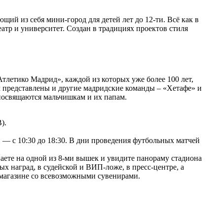
щий из себя мини-город для детей лет до 12-ти. Всё как в
еатр и университет. Создан в традициях проектов стиля
тлетико Мадрид», каждой из которых уже более 100 лет,
 представлены и другие мадридские команды – «Хетафе» и
посвящаются мальчишкам и их папам.
).
ни — с 10:30 до 18:30. В дни проведения футбольных матчей
ете на одной из 8-ми вышек и увидите панораму стадиона
ных наград, в судейской и ВИП-ложе, в пресс-центре, а
в магазине со всевозможными сувенирами.