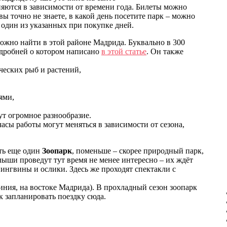
 меняются в зависимости от времени года. Билеты можно
вы точно не знаете, в какой день посетите парк – можно
 один из указанных при покупке дней.
можно найти в этой районе Мадрида. Буквально в 300
одробней о котором написано
в этой статье
. Он также
еских рыб и растений,
ями,
т огромное разнообразие.
сы работы могут меняться в зависимости от сезона,
сть еще один
Зоопарк
, поменьше – скорее природный парк,
ыши проведут тут время не менее интересно – их ждёт
пингвины и ослики. Здесь же проходят спектакли с
линия, на востоке Мадрида). В прохладный сезон зоопарк
к запланировать поездку сюда.