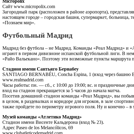
Micropolix
Сайт www.micropolix.com
Загородный парк (расположен в районе аэропорта), представляю
настоящем городе – городская башня, супермаркет, больница, т
«Познаем мир».
Футбольный Мадрид
Мадрид без футбола – не Мадрид. Команды «Реал Мадрид» и «А
играют в первом дивизионе испанской футбольной лиги. В нем
«Райо Вальекано». Поэтому эти возможные пункты маршрута 
Стадион имени Сантьяго Бернабеу
SANTIAGO BERNABÉU, Concha Espina, 1 (вход через башню B
www.realmadrid.com
Часы работы: пн. — сб., с 10:00 до 19:00; вс. и праздничные д
вход на стадион прекращается за 5 часов до начала матча.
Посетив домашний стадион команды «Реал Мадрид», вы побыва
в целом, в раздевалках и коридоре для игроков, в зале спортив
также пройдете по периметру игрового поля. Ну и конечно – 
Музей команды «Атлетико Мадрид»
Стадион имени Висенте Кальдерона (вход № 23).
Адрес Paseo de los Melancólicos, 69
www.clubatleticodemadrid.com