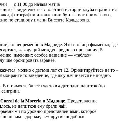
тчей — с 11:00 до начала матча
нятся свидетельства столетней истории клуба и развития
олки, фотографии и коллекции бутс — вот пример того,
рсию по стадиону имени Висенте Кальдерона.
нии, то непременно в Мадриде. Это столица фламенко, где
бя артист, жаждущий международного признания. В
аменко, имеющих особое название — «таблао».
лучше бронировать заранее.
ажется, можно с детьми лет от 12. Ориентируйтесь на то –
Выбирайте то заведение, где шоу начинается не поздно,
а. В стоимость билета часто входит один напиток (по
 сангрии).
 Corral de la Moreria в Мадриде
. Представление
лось, из напитков ему брали чай.
 серьезными по уровню представлениями, которое
 по ценам – дороже, чем другие подобные