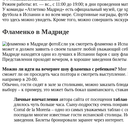
Режим работы: вт. — вс., с 11:00 до 19:00; в дни проведения ма
У команды «Атлетико Мадрид» есть официальный музей, где хра
футбола в Испании и во всем мире. Спортивные награды, футб
что здесь можно увидеть. Кроме того, можно совершить экску
Фламенко в Мадриде
Если уж смотреть фламенко в Испа
может и должен заявить о своем таланте любой уважающий се
Мадриде находятся одни из лучших в Испании баров с шоу фл
Представления проходят вечером, в хорошие заведения билеты 
Можно ли идти на вечернее шоу фламенко с ребенком?
Мне к
сможет ли он просидеть часа полтора и смотреть выступление. 
например в 20-00.
Обычно, гости сидят в зале за столиками, можно заказать блюд
выбору – к примеру, это может быть бокал шампанского, стакан
Личные впечатления
автора сайта от посещения
таблао
длилось чуть больше часа. Сыну-подростку очень понрави
Corral de la Moreria – одно из самых уважаемых таблао с
посещали многие известные гости испанской столицы. Но
заведения. Билеты бронировали заранее через интернет.