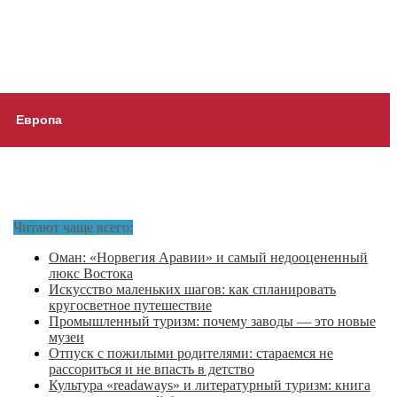
Европа
Читают чаще всего:
Оман: «Норвегия Аравии» и самый недооцененный
люкс Востока
Искусство маленьких шагов: как спланировать
кругосветное путешествие
Промышленный туризм: почему заводы — это новые
музеи
Отпуск с пожилыми родителями: стараемся не
рассориться и не впасть в детство
Культура «readaways» и литературный туризм: книга