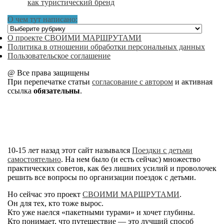
как туристический бренд
О чем тут написано:
О
чем
О проекте СВОИМИ МАРШРУТАМИ
тут
Политика в отношении обработки персональных данных
написано:
Пользовательское соглашение
@ Все права защищены
При перепечатке статьи
согласование с автором
и активная
ссылка
обязательны
.
10-15 лет назад этот сайт назывался
Поездки с детьми
самостоятельно
. На нем было (и есть сейчас) множество
практических советов, как без лишних усилий и проволочек
решить все вопросы по организации поездок с детьми.
Но сейчас это проект
СВОИМИ МАРШРУТАМИ
.
Он для тех, кто тоже вырос.
Кто уже наелся «пакетными турами» и хочет глубины.
Кто понимает, что путешествие — это лучший способ