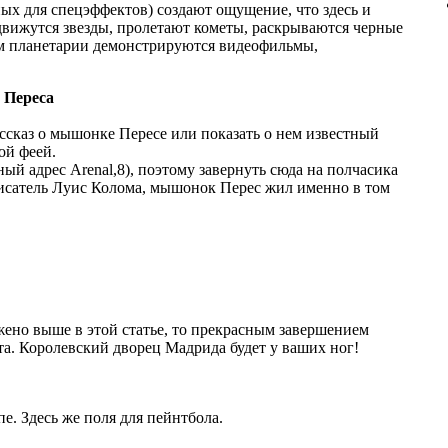
ых для спецэффектов) создают ощущение, что здесь и
 движутся звезды, пролетают кометы, раскрываются черные
 планетарии демонстрируются видеофильмы,
 Переса
сказ о мышонке Пересе или показать о нем известный
ой феей.
ный адрес Arenal,8), поэтому завернуть сюда на полчасика
писатель Луис Колома, мышонок Перес жил именно в том
жено выше в этой статье, то прекрасным завершением
а. Королевский дворец Мадрида будет у ваших ног!
. Здесь же поля для пейнтбола.