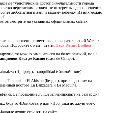
аковые туристические достопримечательности города
е кратко перечислим различные интересные для посещения
аиболее любопытны и вам, и вашему ребенку. Из них можно
ней.
илетов смотрите на указанных официальных сайтах.
ить на посещение известного парка развлечений Warner
орода. Подробнее о нем – статья
Парк Warner Brothers
.
дручно, то можно заменить его на более близкий, но не
ракционов Каса де Кампо
(Casa de Campo).
uraleza (Природа), Tranquilidad (Спокойствие)
, Tarantula и El Abismo (Бездна), при «падении» на
менный восторг La Lanzadera и La Maquina,
фтинг. Её посещение лучше запланировать на разгар дня,
ых, будь то 4Dкинотеатр или «Прогулка по джунглям».
Мадриде лучше уточнять на сайте