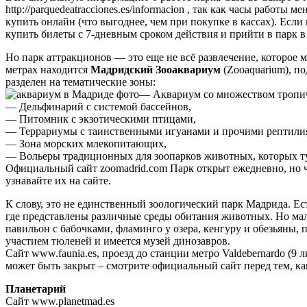
http://parquedeatracciones.es/informacion , так как часы работы
купить онлайн (что выгоднее, чем при покупке в кассах). Если 
купить билеты с 7-дневным сроком действия и прийти в парк в
Но парк аттракционов — это еще не всё развлечение, которое 
метрах находится
Мадридский Зооаквариум
(Zooaquarium), п
разделен на тематические зоны:
— Аквариум со множеством тропич
— Дельфинарий с системой бассейнов,
— Питомник с экзотическими птицами,
— Террариумы с таинственными игуанами и прочими рептили
— Зона морских млекопитающих,
— Вольеры традиционных для зоопарков животных, которых ту
Официальный сайт zoomadrid.com Парк открыт ежедневно, но ча
узнавайте их на сайте.
К слову, это не единственный зоологический парк Мадрида. Е
где представлены различные среды обитания животных. Но мал
павильон с бабочками, фламинго у озера, кенгуру и обезьяны, 
участием тюленей и имеется музей динозавров.
Сайт www.faunia.es, проезд до станции метро Valdebernardo (9 
может быть закрыт – смотрите официальный сайт перед тем, ка
Планетарий
Сайт www.planetmad.es