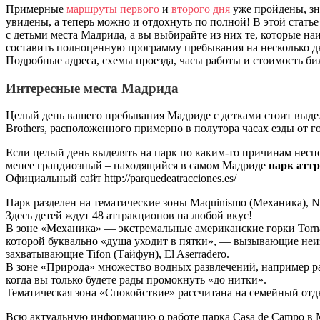
Примерные
маршруты первого
и
второго дня
уже пройдены, зн
увидены, а теперь можно и отдохнуть по полной! В этой стать
с детьми места Мадрида, а вы выбирайте из них те, которые н
составить полноценную программу пребывания на несколько д
Подробные адреса, схемы проезда, часы работы и стоимость б
Интересные места Мадрида
Целый день вашего пребывания Мадриде с детками стоит выдел
Brothers, расположенного примерно в полутора часах езды от г
Если целый день выделять на парк по каким-то причинам неспо
менее грандиозный – находящийся в самом Мадриде
парк атт
Официальный сайт http://parquedeatracciones.es/
Парк разделен на тематические зоны Maquinismo (Механика), Nat
Здесь детей ждут 48 аттракционов на любой вкус!
В зоне «Механика» — экстремальные американские горки Tornado
которой буквально «душа уходит в пятки», — вызывающие неиз
захватывающие Tifon (Тайфун), El Aserradero.
В зоне «Природа» множество водных развлечений, например ра
когда вы только будете рады промокнуть «до нитки».
Тематическая зона «Спокойствие» рассчитана на семейный отд
Всю актуальную информацию о работе парка Casa de Campo в 