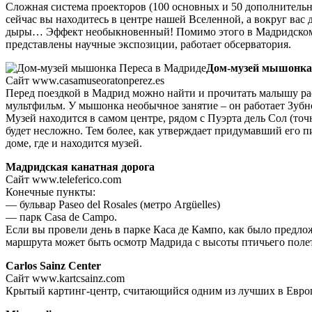
Сложная система проекторов (100 основных и 50 дополнительн
сейчас вы находитесь в центре нашей Вселенной, а вокруг вас
дыры… Эффект необыкновенный! Помимо этого в Мадридском
представлены научные экспозиции, работает обсерватория.
Дом-музей мышонка
Сайт www.casamuseoratonperez.es
Перед поездкой в Мадрид можно найти и прочитать малышу рас
мультфильм. У мышонка необычное занятие – он работает Зубн
Музей находится в самом центре, рядом с Пуэрта дель Сол (точ
будет несложно. Тем более, как утверждает придумавший его 
доме, где и находится музей.
Мадридская канатная дорога
Сайт www.teleferico.com
Конечные пункты:
— бульвар Paseo del Rosales (метро Argüelles)
— парк Casa de Campo.
Если вы провели день в парке Каса де Кампо, как было предло
маршрута может быть осмотр Мадрида с высоты птичьего полет
Carlos Sainz Center
Сайт www.kartcsainz.com
Крытый картинг-центр, считающийся одним из лучших в Европе