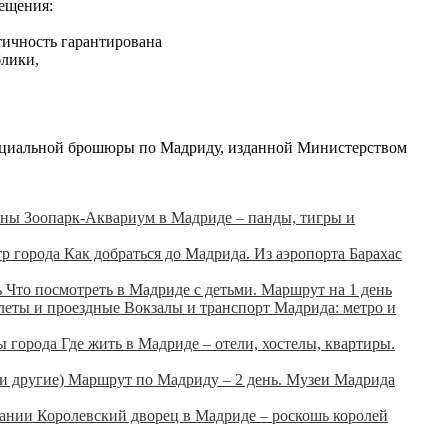
ещения:
нтичность гарантирована
блики,
фициальной брошюры по Мадриду, изданной Министерством
Зоопарк-Аквариум в Мадриде – панды, тигры и
Как добраться до Мадрида. Из аэропорта Барахас
Что посмотреть в Мадриде с детьми. Маршрут на 1 день
Вокзалы и транспорт Мадрида: метро и
Где жить в Мадриде – отели, хостелы, квартиры.
Маршрут по Мадриду – 2 день. Музеи Мадрида
Королевский дворец в Мадриде – роскошь королей