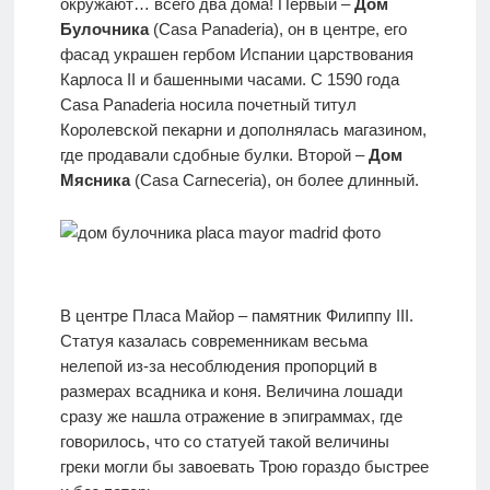
окружают… всего два дома! Первый –
Дом
Булочника
(Casa Panaderia), он в центре, его
фасад украшен гербом Испании царствования
Карлоса II и башенными часами. С 1590 года
Casa Panaderia носила почетный титул
Королевской пекарни и дополнялась магазином,
где продавали сдобные булки. Второй –
Дом
Мясника
(Casa Carneceria), он более длинный.
В центре Пласа Майор – памятник Филиппу III.
Статуя казалась современникам весьма
нелепой из-за несоблюдения пропорций в
размерах всадника и коня. Величина лошади
сразу же нашла отражение в эпиграммах, где
говорилось, что со статуей такой величины
греки могли бы завоевать Трою гораздо быстрее