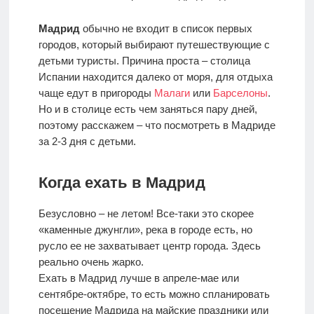
отдыха с
детьми
Мадрид
обычно не входит в список первых
городов, который выбирают путешествующие с
детьми туристы. Причина проста – столица
Европа
Испании находится далеко от моря, для отдыха
чаще едут в пригороды
Малаги
или
Барселоны
.
Но и в столице есть чем заняться пару дней,
поэтому расскажем – что посмотреть в Мадриде
за 2-3 дня с детьми.
Когда ехать в Мадрид
Безусловно – не летом! Все-таки это скорее
«каменные джунгли», река в городе есть, но
русло ее не захватывает центр города. Здесь
реально очень жарко.
Ехать в Мадрид лучше в апреле-мае или
сентябре-октябре, то есть можно спланировать
посещение Мадрида на майские праздники или