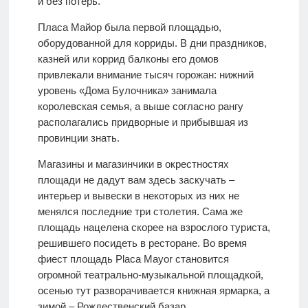
и без потерь.
Пласа Майор была первой площадью,
оборудованной для корриды. В дни праздников,
казней или коррид балконы его домов
привлекали внимание тысяч горожан: нижний
уровень «Дома Булочника» занимала
королевская семья, а выше согласно рангу
располагались придворные и прибывшая из
провинции знать.
Магазины и магазинчики в окрестностях
площади не дадут вам здесь заскучать –
интерьер и вывески в некоторых из них не
менялся последние три столетия. Сама же
площадь нацелена скорее на взрослого туриста,
решившего посидеть в ресторане. Во время
фиест площадь Placa Mayor становится
огромной театрально-музыкальной площадкой,
осенью тут разворачивается книжная ярмарка, а
зимой – Рождественский базар