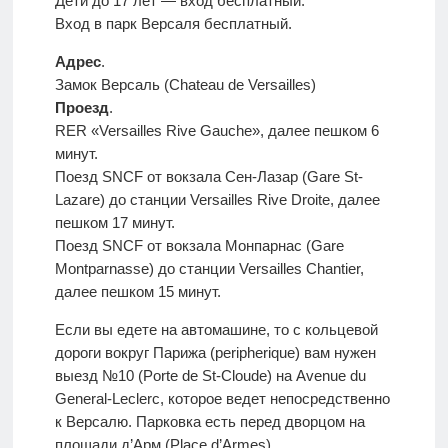
Дети до 17 лет — вход бесплатный.
Вход в парк Версаля бесплатный.
Адрес
.
Замок Версаль (Chateau de Versailles)
Проезд
.
RER «Versailles Rive Gauche», далее пешком 6
минут.
Поезд SNCF от вокзала Сен-Лазар (Gare St-
Lazare) до станции Versailles Rive Droite, далее
пешком 17 минут.
Поезд SNCF от вокзала Монпарнас (Gare
Montparnasse) до станции Versailles Chantier,
далее пешком 15 минут.
Если вы едете на автомашине, то с кольцевой
дороги вокруг Парижа (peripherique) вам нужен
выезд №10 (Porte de St-Cloude) на Avenue du
General-Leclerc, которое ведет непосредственно
к Версалю. Парковка есть перед дворцом на
площади д’Арм (Place d’Armes).