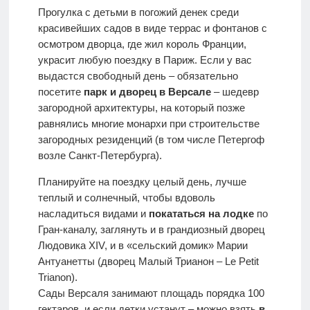
отдыха с
Прогулка с детьми в погожий денек среди
детьми
красивейших садов в виде террас и фонтанов с
осмотром дворца, где жил король Франции,
украсит любую поездку в Париж. Если у вас
Европа
выдастся свободный день – обязательно
посетите
парк и дворец в Версале
– шедевр
загородной архитектуры, на который позже
равнялись многие монархи при строительстве
загородных резиденций (в том числе Петергоф
возле Санкт-Петербурга).
Планируйте на поездку целый день, лучше
теплый и солнечный, чтобы вдоволь
насладиться видами и
покататься на лодке
по
Гран-каналу, заглянуть и в грандиозный дворец
Людовика XIV, и в «сельский домик» Марии
Антуанетты (дворец Малый Трианон – Le Petit
Trianon).
Сады Версаля занимают площадь порядка 100
гектаров, и если детки устанут – можно взять
в