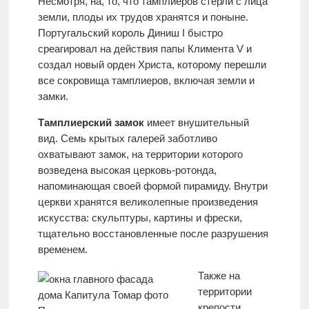
Несмотря, на, то, что тамплиеров стерли с лица
земли, плоды их трудов хранятся и поныне.
Португальский король Диниш I быстро
среагировал на действия папы Климента V и
создал новый орден Христа, которому перешли
все сокровища тамплиеров, включая земли и
замки.
Тамплиерский замок
имеет внушительный
вид. Семь крытых галерей заботливо
охватывают замок, на территории которого
возведена высокая церковь-ротонда,
напоминающая своей формой пирамиду. Внутри
церкви хранятся великолепные произведения
искусства: скульптуры, картины и фрески,
тщательно восстановленные после разрушения
временем.
Также на
территории
крепости