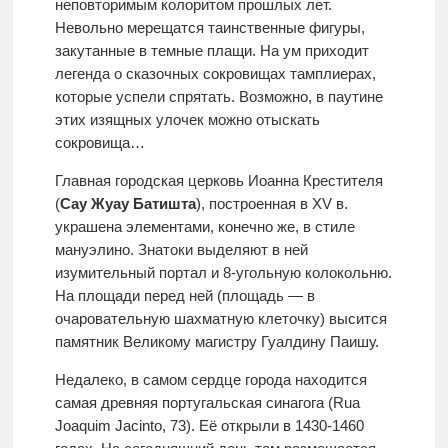
неповторимым колоритом прошлых лет.
Невольно мерещатся таинственные фигуры,
закутанные в темные плащи. На ум приходит
легенда о сказочных сокровищах тамплиерах,
которые успели спрятать. Возможно, в паутине
этих изящных улочек можно отыскать
сокровища…
Главная городская церковь Иоанна Крестителя
(
Сау Жуау Батишта
), построенная в XV в.
украшена элементами, конечно же, в стиле
мануэлино. Знатоки выделяют в ней
изумительный портал и 8-угольную колокольню.
На площади перед ней (площадь — в
очаровательную шахматную клеточку) высится
памятник Великому магистру Гуалдину Паишу.
Недалеко, в самом сердце города находится
самая древняя португальская синагога (Rua
Joaquim Jacinto, 73). Её открыли в 1430-1460