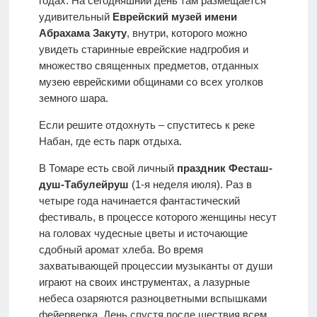
годах. На сегодняшний день там размещается
удивительный
Еврейский музей имени
Абрахама Закуту
, внутри, которого можно
увидеть старинные еврейские надгробия и
множество священных предметов, отданных
музею еврейскими общинами со всех уголков
земного шара.
Если решите отдохнуть – спуститесь к реке
Набан, где есть парк отдыха.
В Томаре есть свой личный
праздник Фесташ-
душ-Табулейруш
(1-я неделя июля). Раз в
четыре года начинается фантастический
фестиваль, в процессе которого женщины несут
на головах чудесные цветы и источающие
сдобный аромат хлеба. Во время
захватывающей процессии музыканты от души
играют на своих инструментах, а лазурные
небеса озаряются разноцветными вспышками
фейерверка. День спустя после шествия всем