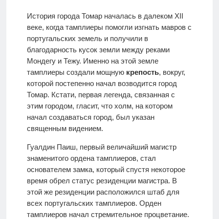
История города Томар началась в далеком XII
веке, когда тамплиеры помогли изгнать мавров с
португальских земель и получили в
благодарность кусок земли между реками
Мондегу и Тежу. Именно на этой земле
тамплиеры создали мощную
крепость
, вокруг,
которой постепенно начал возводится город
Томар. Кстати, первая легенда, связанная с
этим городом, гласит, что холм, на котором
начал создаваться город, был указан
священным видением.
Гуалдин Паиш, первый величайший магистр
знаменитого ордена тамплиеров, стал
основателем замка, который спустя некоторое
время обрел статус резиденции магистра. В
этой же резиденции расположился штаб для
всех португальских тамплиеров. Орден
тамплиеров начал стремительное процветание.