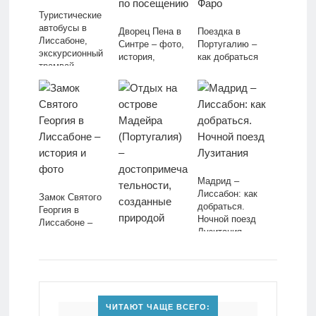
Туристические
автобусы в
Дворец Пена в
Поездка в
Лиссабоне,
Синтре – фото,
Португалию –
экскурсионный
история,
как добраться
трамвай
рекомендации
до Лиссабона,
по посещению
Мадейры, Фаро
Мадрид –
Лиссабон: как
Замок Святого
добраться.
Георгия в
Ночной поезд
Лиссабоне –
Лузитания
история и фото
Отдых на
острове
Мадейра
(Португалия) –
достопримечате
ЧИТАЮТ ЧАЩЕ ВСЕГО:
льности,