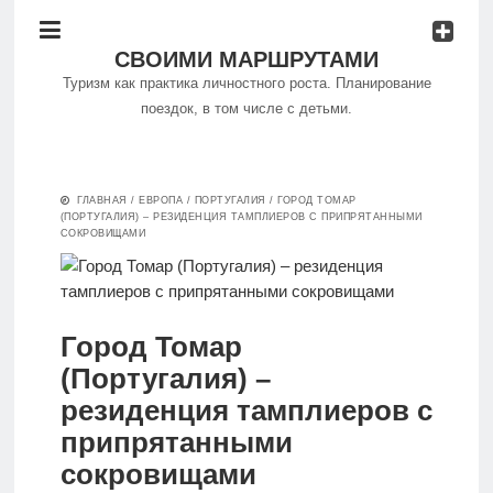
Куда
поехать
СВОИМИ МАРШРУТАМИ
Туризм как практика личностного роста. Планирование
поездок, в том числе с детьми.
Путешествуем
самостоятельно
Философия
ГЛАВНАЯ
/
ЕВРОПА
/
ПОРТУГАЛИЯ
/
ГОРОД ТОМАР
путешествий
(ПОРТУГАЛИЯ) – РЕЗИДЕНЦИЯ ТАМПЛИЕРОВ С ПРИПРЯТАННЫМИ
Особенности
СОКРОВИЩАМИ
отдыха с
детьми
Куда
поехать
Город Томар
Европа
(Португалия) –
Путешествуем
резиденция тамплиеров с
самостоятельно
припрятанными
сокровищами
Особенности