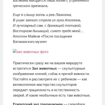
Ватикана находится лишь копия с утраченного
греческого оригинала.
Еще я слышу вопль и рев Лаокоона,
В ушах звенит стрела из лука Аполлона,
И лучезарный сам, с дрожащей тетивой,
Восторгом дышащий, сияет предо мной…
Аполлон Майков «После посещения
Ватиканского музея»
Практически сразу же на вашем маршруте
встретится
Зал животных
— скульптурные
изображения оленей, собак и прочей живности.
Постойте и рассмотрите их с ребенком — как
великолепное мастерство скульпторов
передает грациозность и естественность
зверей. И какие необычные есть там животные.
Египетский зал традиционен
— саркофаги,