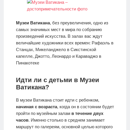
отдыха с
детьми
Музеи Ватикана
, без преувеличения, одно из
Европа
самых значимых мест в мира по собранию
произведений искусства. В залах вас ждут
величайшие художники всех времен: Рафаэль в
Станцах, Микеланджело в Сикстинской
капелле, Джотто, Леонардо и Караваджо в
Пинакотеке
Идти ли с детьми в Музеи
Ватикана?
В музеи Ватикана стоит идти с ребенком,
начиная с возраста
, когда он в состоянии будет
пройти по музейным залам
в течение двух
часов
. Именно столько в среднем занимает
маршрут по галереям, основной целью которого