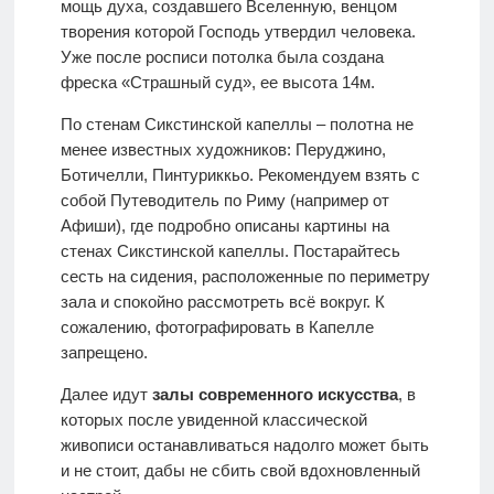
мощь духа, создавшего Вселенную, венцом
творения которой Господь утвердил человека.
Уже после росписи потолка была создана
фреска «Страшный суд», ее высота 14м.
По стенам Сикстинской капеллы – полотна не
менее известных художников: Перуджино,
Ботичелли, Пинтуриккьо. Рекомендуем взять с
собой Путеводитель по Риму (например от
Афиши), где подробно описаны картины на
стенах Сикстинской капеллы. Постарайтесь
сесть на сидения, расположенные по периметру
зала и спокойно рассмотреть всё вокруг. К
сожалению, фотографировать в Капелле
запрещено.
Далее идут
залы современного искусства
, в
которых после увиденной классической
живописи останавливаться надолго может быть
и не стоит, дабы не сбить свой вдохновленный