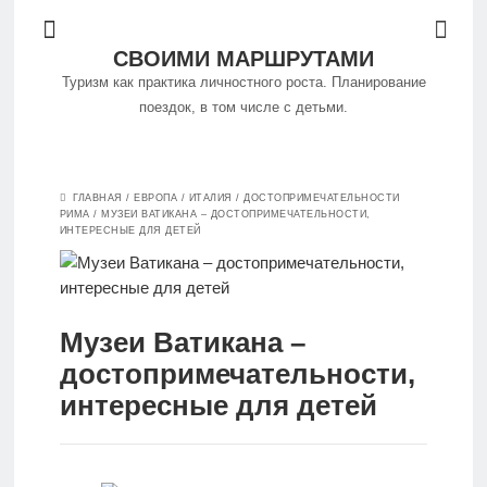
СВОИМИ МАРШРУТАМИ
Туризм как практика личностного роста. Планирование
поездок, в том числе с детьми.
Философия
ГЛАВНАЯ
/
ЕВРОПА
/
ИТАЛИЯ
/
ДОСТОПРИМЕЧАТЕЛЬНОСТИ
путешествий
РИМА
/
МУЗЕИ ВАТИКАНА – ДОСТОПРИМЕЧАТЕЛЬНОСТИ,
ИНТЕРЕСНЫЕ ДЛЯ ДЕТЕЙ
Куда
поехать
Музеи Ватикана –
достопримечательности,
Путешествуем
интересные для детей
самостоятельно
Особенности