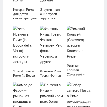
История Рима
Этруски – кто
для детей –
они? Музей
кино-аттракцион
этрусков в
Time Elevator
Риме, вилла
Rome
Джулия
Римский
Колизей
Уста Истины в
Фонтаны Рима:
(Colosseo) –
Риме (la Bocca
Треви, Фонтан
история
della Verita) –
Четырех Рек,
Колизея в Риме
история и
фонтан Черепах
легенды
и другие