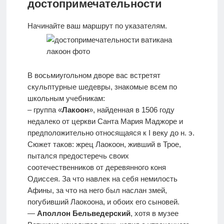
достопримечательности
Начинайте ваш маршрут по указателям.
В восьмиугольном дворе вас встретят
скульптурные шедевры, знакомые всем по
школьным учебникам:
– группа «
Лакоон
», найденная в 1506 году
недалеко от церкви Санта Мария Маджоре и
предположительно относящаяся к I веку до н. э.
Сюжет таков: жрец Лаокоон, живший в Трое,
пытался предостеречь своих
соотечественников от деревянного коня
Одиссея. За что навлек на себя немилость
Афины, за что на него был наслан змей,
погубивший Лаокоона, и обоих его сыновей.
—
Аполлон Бельведерский
, хотя в музее