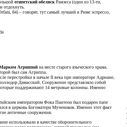
большой
египетский обелиск
Рамзеса (один из 13-ти,
и отдохнуть.
Orfani, 84) – говорят, тут самый лучший в Риме эспрессо,
da
Марком Агриппой
на месте старого языческого храма.
оторой был сам Агриппа.
осле перестройки в начале II века при императоре Адриане,
Аполлодор Дамасский. Сооружение представляло собой
которые поддерживают 14 метровые колонны. Именно
антийским императором Фока Пантеон был подарен папе
лся в церковь Богоматери Мучеников. Именно этот факт
огие античные сооружения.
дание использовали в качестве оборонительного