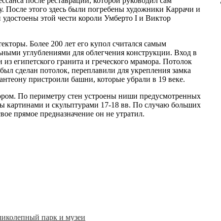
ссанса после реставрации, которой руководил сам
ду. После этого здесь были погребены художники Каррачи и
и удостоены этой чести короли Умберто I и Виктор
екторы. Более 200 лет его купол считался самым
ьными углублениями для облегчения конструкции. Вход в
 из египетского гранита и греческого мрамора. Потолок
 был сделан потолок, переплавили для укрепления замка
 Пантеону пристроили башни, которые убрали в 19 веке.
ром. По периметру стен устроены ниши предусмотренных
ны картинами и скульптурами 17-18 вв. По случаю больших
вое прямое предназначение он не утратил.
еликолепный парк и музеи