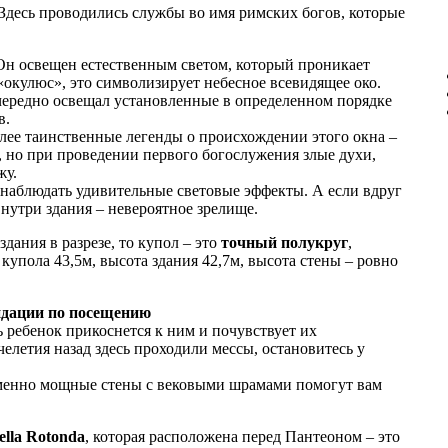
. Здесь проводились службы во имя римских богов, которые
 Он освещен естественным светом, который проникает
окулюс», это символизирует небесное всевидящее око.
очередно освещал установленные в определенном порядке
в.
лее таинственные легенды о происхождении этого окна –
, но при проведении первого богослужения злые духи,
жу.
 наблюдать удивительные световые эффекты. А если вдруг
внутри здания – невероятное зрелище.
дания в разрезе, то купол – это
точный полукруг
,
упола 43,5м, высота здания 42,7м, высота стены – ровно
ндации по посещению
 ребенок прикоснется к ним и почувствует их
елетия назад здесь проходили мессы, остановитесь у
именно мощные стены с вековыми шрамами помогут вам
ella Rotonda
, которая расположена перед Пантеоном – это