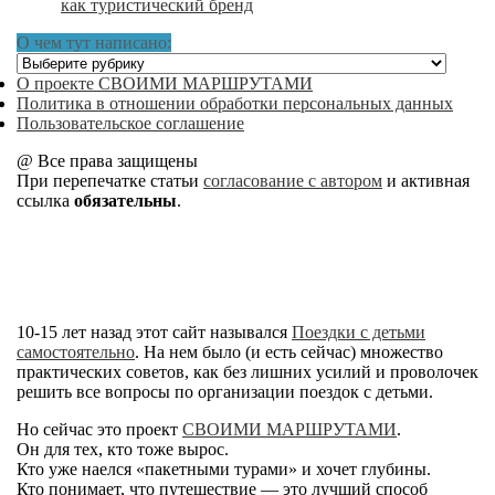
как туристический бренд
О чем тут написано:
О
чем
О проекте СВОИМИ МАРШРУТАМИ
тут
Политика в отношении обработки персональных данных
написано:
Пользовательское соглашение
@ Все права защищены
При перепечатке статьи
согласование с автором
и активная
ссылка
обязательны
.
10-15 лет назад этот сайт назывался
Поездки с детьми
самостоятельно
. На нем было (и есть сейчас) множество
практических советов, как без лишних усилий и проволочек
решить все вопросы по организации поездок с детьми.
Но сейчас это проект
СВОИМИ МАРШРУТАМИ
.
Он для тех, кто тоже вырос.
Кто уже наелся «пакетными турами» и хочет глубины.
Кто понимает, что путешествие — это лучший способ