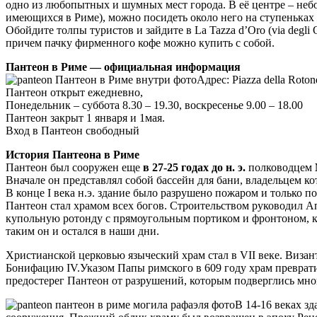
одно из любопытных и шумных мест города. В её центре – не
имеющихся в Риме), можно посидеть около него на ступеньках 
Обойдите толпы туристов и зайдите в La Tazza d’Oro (via degli 
причем пачку фирменного кофе можно купить с собой.
Пантеон в Риме — официальная информация
Адрес: Piazza della Roton
Пантеон открыт ежедневно,
Понедельник – суббота 8.30 – 19.30, воскресенье 9.00 – 18.00
Пантеон закрыт 1 января и 1мая.
Вход в Пантеон свободный
История Пантеона в Риме
Пантеон был сооружен еще
в 27-25 годах до н. э.
полководцем
Вначале он представлял собой бассейн для бани, владельцем к
В конце I века н.э. здание было разрушено пожаром и только п
Пантеон стал храмом всех богов. Строительством руководил 
купольную ротонду с прямоугольным портиком и фронтоном, 
таким он и остался в наши дни.
Христианской церковью языческий храм стал в VII веке. Виз
Бонифацию IV.Указом Папы римского в 609 году храм преврати
предостерег Пантеон от разрушений, которым подверглись мн
В 14-16 веках з