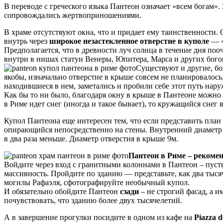
В переводе с греческого языка Пантеон означает «всем богам»
сопровождались жертвоприношениями.
В храме отсутствуют окна, что и придает ему таинственности.
внутрь через
широкое незастекленное отверстие в куполе
— «
Предполагается, что в древности луч солнца в течение дня по
внутри в нишах статуи Венеры, Юпитера, Марса и других бого
Существуют и другие, бо
якобы, изначально отверстие в крыше совсем не планировалось
находившиеся в нем, заметались и пробили себе этот путь нару
Как бы то ни было, благодаря окну в крыше в Пантеоне можно
в Риме идет снег (иногда и такое бывает), то кружащийся снег 
Купол Пантеона еще интересен тем, что если представить план з
опирающийся непосредственно на стены. Внутренний диаметр к
в два раза меньше. Диаметр отверстия в крыше 9м.
Пантеон в Риме – рекоме
Войдите через вход с гранитными колоннами в Пантеон – пусть
массивность. Пройдите по зданию — представьте, как два тысяч
могилы Рафаэля, сфотографируйте необычный купол.
И обязательно обойдите Пантеон
сзади
– не строгий фасад, а 
почувствовать, что зданию более двух тысячелетий.
А в завершение прогулки посидите в одном из кафе на
Piazza d