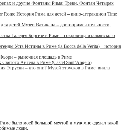
Фонтаны Рима: Треви, Фонтан Четырех
История Рима для детей – кино-аттракцион Time
Музеи Ватикана – достопримечательности,
Галерея Боргезе в Риме – сокровища итальянского
Уста Истины в Риме (la Bocca della Verita) – история
Фьори – рыночная площадь в Риме
 Святого Ангела в Риме (Castel Sant’Angelo)
Этруски – кто они? Музей этрусков в Риме, вилла
Риме было моей большой мечтой и муж мне сделал такой
любимые люди.