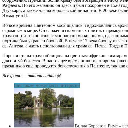
сооружения. Прежний облик храму был возвращен в эпоху Рене
Рафаэль
. По его желанию он здесь и был похоронен в 1520 го
Дзуккари, а также члены королевской династии. В 20 веке был
Эммануил II.
Во все времена Пантеоном восхищались и вдохновлялись архит
огромным в мире. Он сложен из каменных плиток с прямоугол
храм состоит из портика с монолитными колонами, сделанными
портика был украшен бронзой. В начале 17 века бронзу из чего
св. Ангела, а часть использовали для храма св. Петра. Тогда к
Порог и стены храма облицованы цветным африканским мрамо
для статуй божеств. В настоящее время ниши и алтари украше
праздников еще проводятся богослужения в Пантеоне, так как с
Все фото — автора сайта @
Вам также может быть интересно
Вилла Боргезе в Риме – в