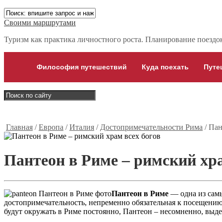
Своими маршрутами
Туризм как практика личностного роста. Планирование поездок,
Философия путешествий
Куда поехать
Путе
Главная
/
Европа
/
Италия
/
Достопримечательности Рима
/
Пан
Пантеон в Риме – римский хра
Пантеон в Риме
— одна из сам
достопримечательность, непременно обязательная к посещению.
будут окружать в Риме постоянно, Пантеон – несомненно, выде