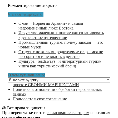
Комментирование закрыто
Читают чаще всего:
Оман: «Норвегия Аравии» и самый
недооцененный люкс Востока
Искусство маленьких шагов: как спланировать
кругосветное путешествие
Промышленный туризм: почему заводы — это
новые музеи
Отпуск с пожилыми родителями: стараемся не
рассориться и не впасть в детство
Культура «readaways» и литературный туризм:
книга как туристический бренд
О чем тут написано:
О
чем
проекте СВОИМИ МАРШРУТАМИ
тут
Политика в отношении обработки персональных
написано:
данных
Пользовательское соглашение
@ Все права защищены
При перепечатке статьи
согласование с автором
и активная
ссылка
обязательны
.