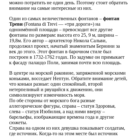
можно потратить не один день. Поэтому стоит обратить
внимание на самые интересные из них.
Один из самых величественных фонтанов –
фонтан
Треви
(Fontana di Trevi — «три дороги») на
одноимённой площади – превосходит все другие
фонтаны по размерам: высота его 25, 9 м, ширина –
19,8м. Его автор – архитектор Никола Сальви,
продолжил проект, начатый знаменитым Бернини за
век до этого. Этот фонтан в барочном стиле был
построен в 1732-1762 годах. По задумке он примыкает
к фасаду палаццо Поли, занимая почти всю площадь.
В центре на морской раковине, запряженной морскими
коньками, восседает Нептун. Обратите внимание детей,
что коньки разные: один спокойный, второй
нетерпеливый и рвущийся к движению, они
символизируют изменчивость моря.
По обе стороны от морского бога разные
аллегорические фигуры, справа – статуя Здоровья,
слева – статуя Изобилия, а над ними вверху –
барельефы, изображающие времена года и другие
сюжеты.
Справа на одном из них девушка показывает солдатам,
где источник. Когда-то на этом месте был источник