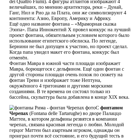
dei Quattro Fiumi). 4 фигуры атлантов изображают 4
величайших, по мнению архитектора, реки – Дунай,
Ганг, Нил и Рио да ла Плата, они же символизируют 4
континента: Азию, Европу, Америку и Африку.
Ещё одно название фонтана – «Мраморная сказка
Эзопа». Папа Иннокентий X провел конкурс на лучший
проект фонтана, обязательным условием которого было
использование египетского обелиска. По легенде,
Бернини не был допущен к участию, но проект сделал.
Когда папа увидел макет его фонтана, конкурс был
отменён.
Фонтан Мавра в южной части площади изображает
Мавра, борющегося с дельфином. Ещё один фонтан с
другой стороны площади очень похож по сюжету на
фонтан Треви и изображает тоже Нептуна,
окружённого 4 тритонами и другими морскими
созданиями. В те времена он состоял только из
бассейна, скульптура была добавлена в конце XIX века.
С
фонтаном
Черепах
(Fontana delle Tartarughe) во дворе Палаццо
Маттеи, в котором дельфины резвятся в компании
черепах, связана красивая легенда о любви. Молодой
герцог Маттеи был азартным игроком, однажды он
проиграл почти всё состояние, и его будущий тесть в