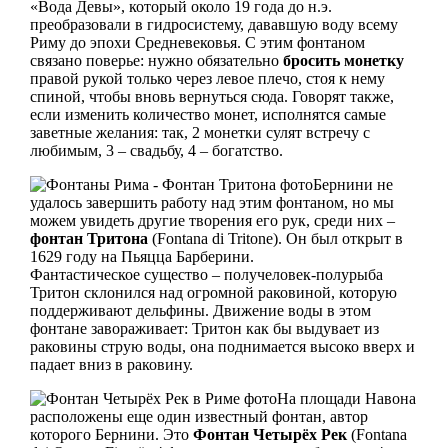
«Вода Девы», который около 19 года до н.э.
преобразовали в гидросистему, дававшую воду всему
Риму до эпохи Средневековья. С этим фонтаном
связано поверье: нужно обязательно
бросить монетку
правой рукой только через левое плечо, стоя к нему
спиной, чтобы вновь вернуться сюда. Говорят также,
если изменить количество монет, исполнятся самые
заветные желания: так, 2 монетки сулят встречу с
любимым, 3 – свадьбу, 4 – богатство.
Бернини не
удалось завершить работу над этим фонтаном, но мы
можем увидеть другие творения его рук, среди них –
фонтан Тритона
(Fontana di Tritone). Он был открыт в
1629 году на Пьяцца Барберини.
Фантастическое существо – получеловек-полурыба
Тритон склонился над огромной раковиной, которую
поддерживают дельфины. Движение воды в этом
фонтане завораживает: Тритон как бы выдувает из
раковины струю воды, она поднимается высоко вверх и
падает вниз в раковину.
На площади Навона
расположены еще один известный фонтан, автор
которого Бернини. Это
Фонтан Четырёх Рек
(Fontana