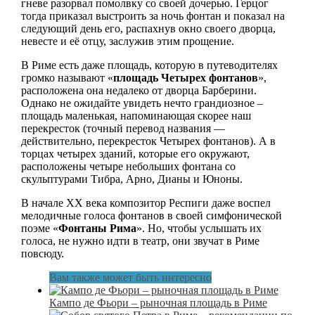
гневе разорвал помолвку со своей дочерью. Герцог
тогда приказал выстроить за ночь фонтан и показал на
следующий день его, распахнув окно своего дворца,
невесте и её отцу, заслужив этим прощение.
В Риме есть даже площадь, которую в путеводителях
громко называют «
площадь Четырех фонтанов
»,
расположена она недалеко от дворца Барберини.
Однако не ожидайте увидеть нечто грандиозное –
площадь маленькая, напоминающая скорее наш
перекресток (точный перевод названия —
действительно, перекресток Четырех фонтанов). А в
торцах четырех зданий, которые его окружают,
расположены четыре небольших фонтана со
скульптурами Тибра, Арно, Дианы и Юноны.
В начале XX века композитор Респиги даже воспел
мелодичные голоса фонтанов в своей симфонической
поэме «
Фонтаны Рима
». Но, чтобы услышать их
голоса, не нужно идти в театр, они звучат в Риме
повсюду.
Вам также может быть интересно
Кампо де Фьори – рыночная площадь в Риме