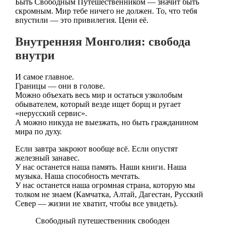
Быть Свободным Путешественником — значит быть
скромным. Мир тебе ничего не должен. То, что тебя
впустили — это привилегия. Цени её.
Внутренняя Монголия: свобода
внутри
И самое главное.
Границы — они в голове.
Можно объехать весь мир и остаться узколобым
обывателем, который везде ищет борщ и ругает
«нерусский сервис».
А можно никуда не выезжать, но быть гражданином
мира по духу.
Если завтра закроют вообще всё. Если опустят
железный занавес.
У нас останется наша память. Наши книги. Наша
музыка. Наша способность мечтать.
У нас останется наша огромная страна, которую мы
толком не знаем (Камчатка, Алтай, Дагестан, Русский
Север — жизни не хватит, чтобы все увидеть).
Свободный путешественник свободен