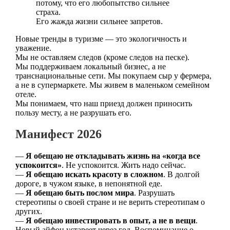
потому, что его любопытство сильнее
страха.
Его жажда жизни сильнее запретов.
Новые тренды в туризме — это экологичность и
уважение.
Мы не оставляем следов (кроме следов на песке).
Мы поддерживаем локальный бизнес, а не
транснациональные сети. Мы покупаем сыр у фермера,
а не в супермаркете. Мы живем в маленьком семейном
отеле.
Мы понимаем, что наш приезд должен приносить
пользу месту, а не разрушать его.
Манифест 2026
—
Я обещаю не откладывать жизнь на «когда все
успокоится»
. Не успокоится. Жить надо сейчас.
—
Я обещаю искать красоту в сложном
. В долгой
дороге, в чужом языке, в непонятной еде.
—
Я обещаю быть послом мира
. Разрушать
стереотипы о своей стране и не верить стереотипам о
других.
—
Я обещаю инвестировать в опыт, а не в вещи
.
Новый айфон устареет через год. Воспоминание о