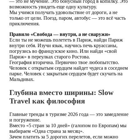
— это не мучение. Это бонусный город в копилку. Это
возможность увидеть еще одну культуру.
Мы учимся получать удовольствие от дороги, а не
только от цели. Поезд, паром, автобус — это всё часть
приключения.
Правило «Свобода — внутри, а не снаружи»
Если ты не можешь полететь в Париж, найди Париж
внутри себя. Изучи язык, научись печь круассаны,
погрузись во французское кино. Или найди «свой
Париж» в переулках старого Ростова.
География вторична. Первично твое любопытство.
Человек с открытым сердцем найдет чудеса в соседнем
парке. Человек с закрытым сердцем будет скучать на
Мальдивах.
Глубина вместо ширины:
Slow
Travel
как философия
Главные тренды в туризме 2026 года — это замедление
и погружение.
Вместо «5 стран за 10 дней» (галопом по Европам) мы
выбираем «Одна страна за месяц».
Зачем платить за 5 дорогих перелетов, если можно