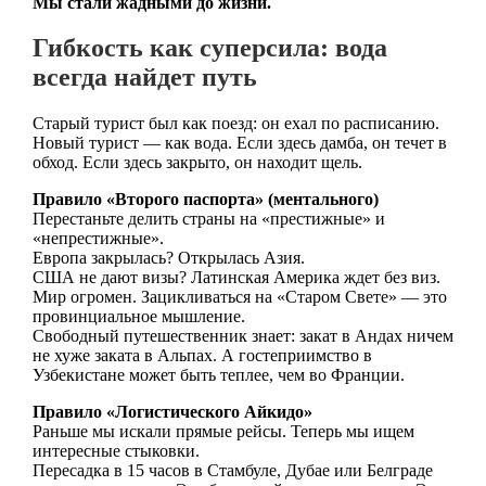
Мы стали жадными до жизни.
Гибкость как суперсила: вода
всегда найдет путь
Старый турист был как поезд: он ехал по расписанию.
Новый турист — как вода. Если здесь дамба, он течет в
обход. Если здесь закрыто, он находит щель.
Правило «Второго паспорта» (ментального)
Перестаньте делить страны на «престижные» и
«непрестижные».
Европа закрылась? Открылась Азия.
США не дают визы? Латинская Америка ждет без виз.
Мир огромен. Зацикливаться на «Старом Свете» — это
провинциальное мышление.
Свободный путешественник знает: закат в Андах ничем
не хуже заката в Альпах. А гостеприимство в
Узбекистане может быть теплее, чем во Франции.
Правило «Логистического Айкидо»
Раньше мы искали прямые рейсы. Теперь мы ищем
интересные стыковки.
Пересадка в 15 часов в Стамбуле, Дубае или Белграде