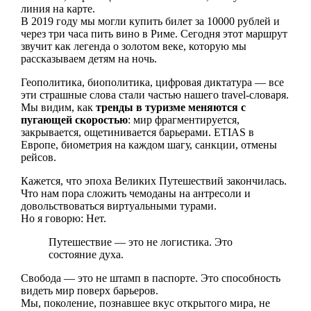
линия на карте.
В 2019 году мы могли купить билет за 10000 рублей и
через три часа пить вино в Риме. Сегодня этот маршрут
звучит как легенда о золотом веке, которую мы
рассказываем детям на ночь.
Геополитика, биополитика, цифровая диктатура — все
эти страшные слова стали частью нашего travel-словаря.
Мы видим, как
тренды в туризме меняются с
пугающей скоростью
: мир фрагментируется,
закрывается, ощетинивается барьерами. ETIAS в
Европе, биометрия на каждом шагу, санкции, отмены
рейсов.
Кажется, что эпоха Великих Путешествий закончилась.
Что нам пора сложить чемоданы на антресоли и
довольствоваться виртуальными турами.
Но я говорю: Нет.
Путешествие — это не логистика. Это
состояние духа.
Свобода — это не штамп в паспорте. Это способность
видеть мир поверх барьеров.
Мы, поколение, познавшее вкус открытого мира, не