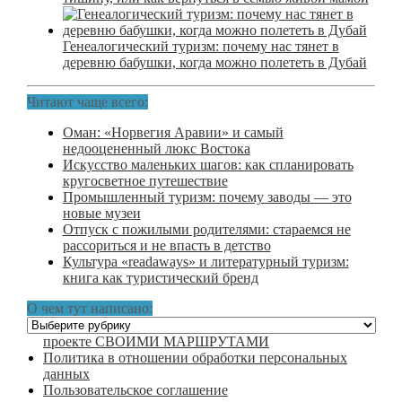
Генеалогический туризм: почему нас тянет в
деревню бабушки, когда можно полететь в Дубай
Читают чаще всего:
Оман: «Норвегия Аравии» и самый
недооцененный люкс Востока
Искусство маленьких шагов: как спланировать
кругосветное путешествие
Промышленный туризм: почему заводы — это
новые музеи
Отпуск с пожилыми родителями: стараемся не
рассориться и не впасть в детство
Культура «readaways» и литературный туризм:
книга как туристический бренд
О чем тут написано:
О
чем
проекте СВОИМИ МАРШРУТАМИ
тут
Политика в отношении обработки персональных
написано:
данных
Пользовательское соглашение