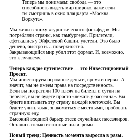
Теперь мы понимаем: свобода — это
способность видеть мир широко, даже если
ты смотришь в окно плацкарта «Москва-
Воркута».
Мы жили в эпоху «туристического фаст-фуда». Мы
потребляли страны, как гамбургеры. Прилетели,
сфоткались у Эйфелевой башни, улетели. Это было
дешево, быстро и… поверхностно.
Закрывающийся мир убил этот формат. И, возможно,
это к лучшему.
Теперь каждое путешествие — это Инвестиционный
Проект.
Мы инвестируем огромные деньги, время и нервы. А
значит, мы не имеем права на посредственность.
Если вы потратили 100 тысяч на билеты и сутки на
перелет, вы не будете просто «лежать у бассейна». Вы
будете впитывать эту страну каждой клеточкой. Вы
будете учить язык, знакомиться с местными, пробовать
странную еду.
Высокий входной барьер отсек случайных пассажиров.
Остались только истинные пилигримы.
Новый тренд: Ценность момента выросла в разы.