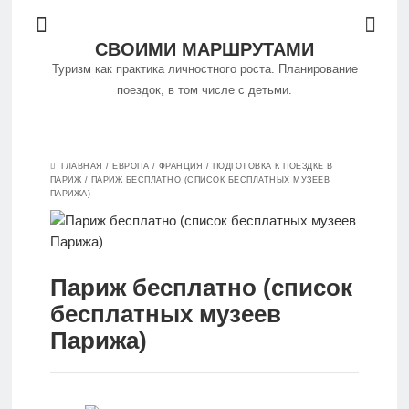
СВОИМИ МАРШРУТАМИ
Туризм как практика личностного роста. Планирование
поездок, в том числе с детьми.
Философия
ГЛАВНАЯ
/
ЕВРОПА
/
ФРАНЦИЯ
/
ПОДГОТОВКА К ПОЕЗДКЕ В
путешествий
ПАРИЖ
/
ПАРИЖ БЕСПЛАТНО (СПИСОК БЕСПЛАТНЫХ МУЗЕЕВ
ПАРИЖА)
Куда
поехать
Париж бесплатно (список
бесплатных музеев
Путешествуем
Парижа)
самостоятельно
Особенности