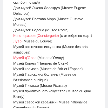
октября по май)
Дом-музей Эжена Делакруа (Musee Eugene
Delacroix)
Дом-музей Гюстава Моро (Musee Gustave
Moreau)
Дом-музей Родена (Musee Rodin)
Консъержери (Conciergerie)
(с октября по март)
Лувр
(Musee du Louvre)
Музей восточного искусства (Musee des arts
asiatiques)
Музей д’Орсе
(Musee d’Orsay)
Музей Клюни (Thermes de Cluny)
Музей космоса (Musee de l’Air et l’Espace)
Музей Парижских больниц (Musee de
I’Assistance publique)
Музей Пикассо (Musee Picasso)
Музей примитивного искусства (Musee du quai
Branly)
Музей севрской керамики (Musee national de
Ceramique de Serves)