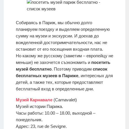
отдыха с
детьми
Собираясь в Париж, мы обычно долго
Европа
планируем поездку и выделяем определенную
сумму на музеи и экскурсии. И доехав до
вожделенной достопримечательности, нас не
остановит от его посещения входная плата.
Но какому же русскому (заметим – европейцу не
меньше) не захочется съэкономить и
посетить
музей бесплатно
. Поэтому приводим
список
бесплатных музеев в Париже
, интересных для
детей, а также тех, которые предоставляют
бесплатный вход в определенные дни.
Музей Карнавале
(Carnavalet)
Музей истории Парижа.
Часы работы: 10.00 – 18.00, выходной –
понедельник.
Адрес: 23, rue de Sevigne.